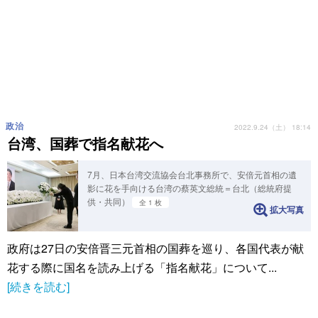
政治
2022.9.24（土） 18:14
台湾、国葬で指名献花へ
7月、日本台湾交流協会台北事務所で、安倍元首相の遺
影に花を手向ける台湾の蔡英文総統＝台北（総統府提
供・共同）
全 1 枚
拡大写真
政府は27日の安倍晋三元首相の国葬を巡り、各国代表が献
花する際に国名を読み上げる「指名献花」について...
[続きを読む]