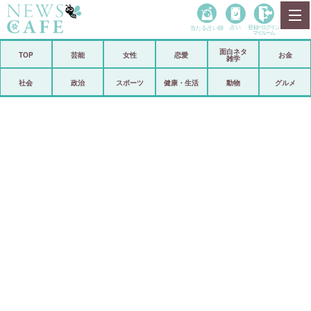
当たる占い師
占い
登録•
ログイン
マイルーム
面白ネタ
ホーム
TOP
芸能
女性
恋愛
お金
雑学
社会
政治
社会
政治
スポーツ
健康・生活
動物
グルメ
経済
海外
芸能
スポーツ
恋愛
ビックリ
コメントポスト
アリ／ナシ
リリース
ショップ
登録・ログイン/マイルーム