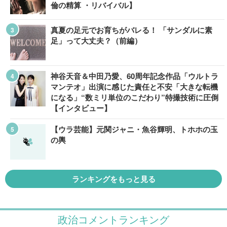
倫の精算 ・リバイバル】
真夏の足元でお育ちがバレる！ 「サンダルに素
足」って大丈夫？（前編）
神谷天音＆中田乃愛、60周年記念作品「ウルトラ
マンテオ」出演に感じた責任と不安「大きな転機
になる」“数ミリ単位のこだわり”特撮技術に圧倒
【インタビュー】
【ウラ芸能】元関ジャニ・魚谷輝明、トホホの玉
の輿
ランキングをもっと見る