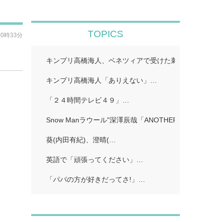
TOPICS
00時33分
キンプリ高橋海人、ベネツィアで受けた刺激「すごくイ
キンプリ高橋海人「ありえない」…
「２４時間テレビ４９」…
Snow Manラウール"深澤辰哉「ANOTHER SKY」…
葵(内田有紀)、澄晴(…
英語で「頑張ってください」…
「パパの方が好きだってさ!」…