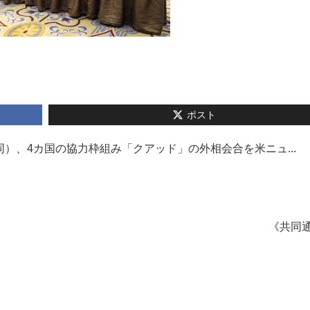
ポスト
）、4カ国の協力枠組み「クアッド」の外相会合を米ニュ...
《共同