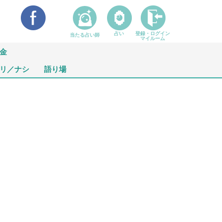
占い
登録・ログイン
当たる占い師
マイルーム
金
リ／ナシ
語り場