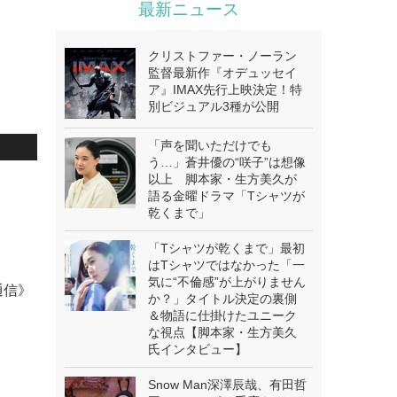
最新ニュース
クリストファー・ノーラン
監督最新作『オデュッセイ
ア』IMAX先行上映決定！特
別ビジュアル3種が公開
「声を聞いただけでも
う…」蒼井優の“咲子”は想像
以上 脚本家・生方美久が
語る金曜ドラマ「Tシャツが
乾くまで」
「Tシャツが乾くまで」最初
はTシャツではなかった「一
気に“不倫感”が上がりません
通信》
か？」タイトル決定の裏側
＆物語に仕掛けたユニーク
な視点【脚本家・生方美久
氏インタビュー】
Snow Man深澤辰哉、有田哲