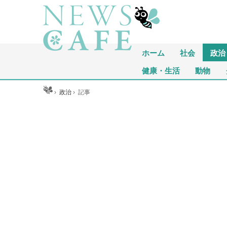
ホーム
社会
政治
健康・生活
動物
ホーム
›
政治
›
記事