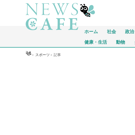
ホーム
社会
政治
健康・生活
動物
ホーム
›
スポーツ
›
記事