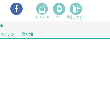
占い
登録・ログイン
当たる占い師
マイルーム
金
リ／ナシ
語り場