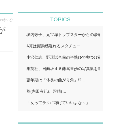
TOPICS
06時53分
が
堀内敬子、元宝塚トップスターからの豪華差し入れ披露
A賞は躍動感溢れるスタチュー!…
小沢仁志、野球試合前の半熟ゆで卵つけ麺披露「たっぷ
集英社、日向坂４６藤嶌果歩の写真集を巡り声明発表 
更年期は「体臭の曲がり角」!?…
葵(内田有紀)、澄晴(…
「女ってラクに稼げていいよな～」…