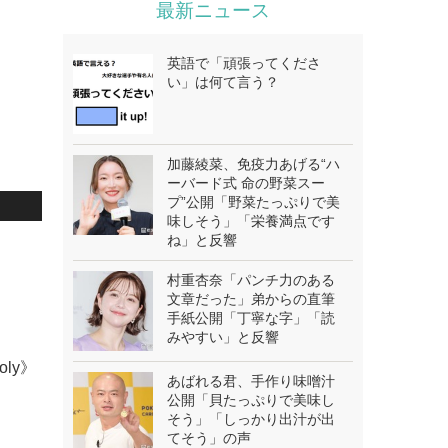
最新ニュース
英語で「頑張ってくださ
い」は何て言う？
加藤綾菜、免疫力あげる“ハ
ーバード式 命の野菜スー
プ”公開「野菜たっぷりで美
味しそう」「栄養満点です
ね」と反響
村重杏奈「パンチ力のある
文章だった」弟からの直筆
手紙公開「丁寧な字」「読
みやすい」と反響
oly》
あばれる君、手作り味噌汁
公開「貝たっぷりで美味し
そう」「しっかり出汁が出
てそう」の声