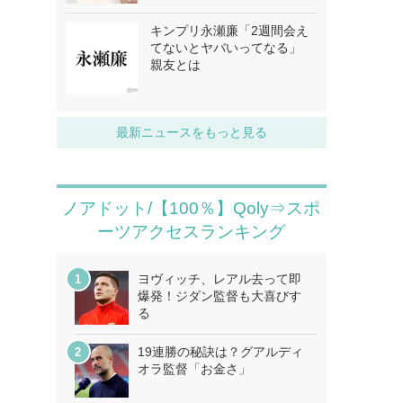
キンプリ永瀬廉「2週間会え
てないとヤバいってなる」
親友とは
最新ニュースをもっと見る
ノアドット/【100％】Qoly⇒スポ
ーツアクセスランキング
ヨヴィッチ、レアル去って即
爆発！ジダン監督も大喜びす
る
19連勝の秘訣は？グアルディ
オラ監督「お金さ」