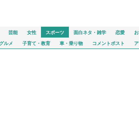
芸能
女性
スポーツ
面白ネタ・雑学
恋愛
お
グルメ
子育て・教育
車・乗り物
コメントポスト
ア