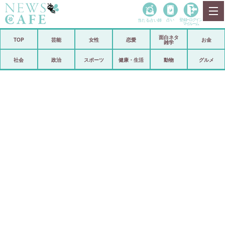
当たる占い師
占い
登録•
ログイン
マイルーム
面白ネタ
ホーム
TOP
芸能
女性
恋愛
お金
雑学
社会
政治
社会
政治
スポーツ
健康・生活
動物
グルメ
経済
海外
芸能
スポーツ
恋愛
ビックリ
コメントポスト
アリ／ナシ
リリース
ショップ
登録・ログイン/マイルーム