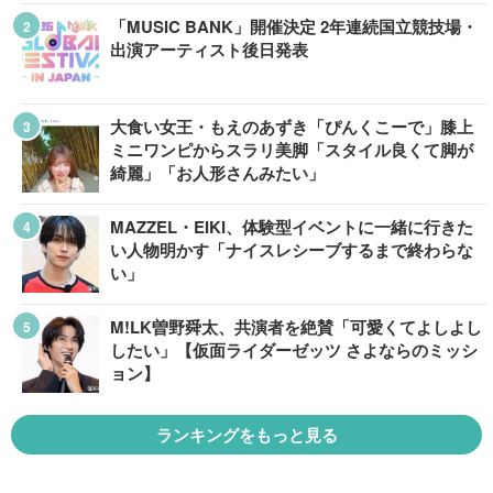
「MUSIC BANK」開催決定 2年連続国立競技場・
出演アーティスト後日発表
大食い女王・もえのあずき「ぴんくこーで」膝上
ミニワンピからスラリ美脚「スタイル良くて脚が
綺麗」「お人形さんみたい」
MAZZEL・EIKI、体験型イベントに一緒に行きた
い人物明かす「ナイスレシーブするまで終わらな
い」
M!LK曽野舜太、共演者を絶賛「可愛くてよしよし
したい」【仮面ライダーゼッツ さよならのミッシ
ョン】
ランキングをもっと見る