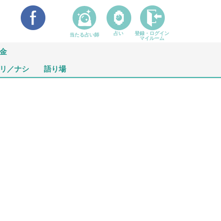
占い
登録・ログイン
当たる占い師
マイルーム
金
リ／ナシ
語り場