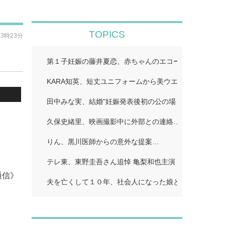
TOPICS
23時23分
第１子妊娠の藤井夏恋、赤ちゃんのエコー写真公開「鼻
KARA知英、短丈ユニフォームから美ウエストちらり「
田中みな実、結婚"妊娠発表後初の公の場 WEST.重岡
久保史緒里、映画撮影中に外部との連絡…
りん、黒川医師からの意外な提案…
テレ東、東野圭吾さん追悼 亀梨和也主演「東野圭吾 手
通信》
夫を亡くして１０年、社会人になった娘とふたり暮らし