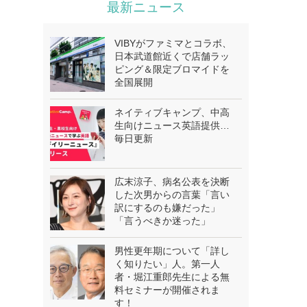
最新ニュース
VIBYがファミマとコラボ、
日本武道館近くで店舗ラッ
ピング＆限定ブロマイドを
全国展開
ネイティブキャンプ、中高
生向けニュース英語提供…
毎日更新
広末涼子、病名公表を決断
した次男からの言葉「言い
訳にするのも嫌だった」
「言うべきか迷った」
男性更年期について「詳し
く知りたい」人。第一人
者・堀江重郎先生による無
料セミナーが開催されま
す！