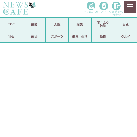
当たる占い師
占い
登録•
ログイン
マイルーム
面白ネタ
ホーム
TOP
芸能
女性
恋愛
お金
雑学
社会
政治
社会
政治
スポーツ
健康・生活
動物
グルメ
経済
海外
芸能
スポーツ
恋愛
ビックリ
コメントポスト
アリ／ナシ
リリース
ショップ
登録・ログイン/マイルーム