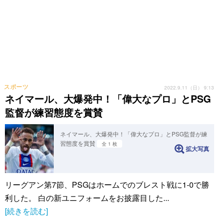
スポーツ
2022.9.11（日） 9:13
ネイマール、大爆発中！「偉大なプロ」とPSG
監督が練習態度を賞賛
ネイマール、大爆発中！「偉大なプロ」とPSG監督が練
習態度を賞賛
全 1 枚
拡大写真
リーグアン第7節、PSGはホームでのブレスト戦に1-0で勝
利した。 白の新ユニフォームをお披露目した...
[続きを読む]