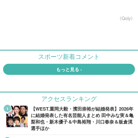
《Qoly》
アクセスランキング
【WEST.重岡大毅・濱田崇裕が結婚発表】2026年
に結婚発表した有名芸能人まとめ 田中みな実＆亀
梨和也・新木優子＆中島裕翔・川口春奈＆板倉滉
選手ほか