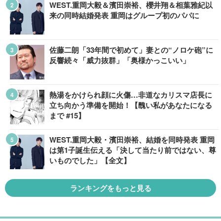
WEST.重岡大毅＆濱田崇裕、櫻井翔＆相葉雅紀以
来の同時結婚発表 重岡はグループ初のパパに
佐藤二朗「33年間で初めて」妻との“ノロケ砲”に
反響続々「威力抜群」「奥様かっこいい」
熱湯をかけられ顔に火傷…非道なカリスマ店長に
立ち向かう準備を開始！【醜い私があなたになる
まで #15】
WEST.重岡大毅・濱田崇裕、結婚を同時発表 重岡
は第1子誕生伝える「決して当たり前ではない、尊
いものでした」【全文】
ランキングをもっと見る