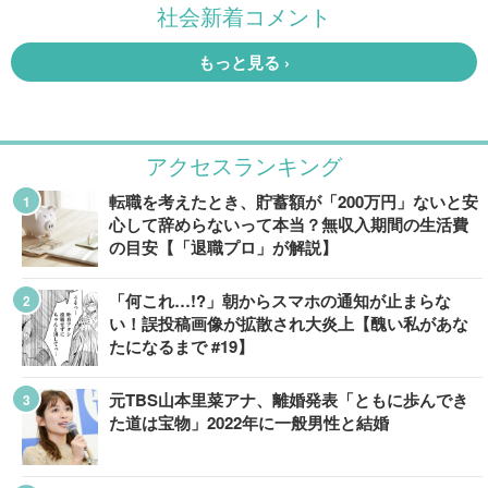
アクセスランキング
転職を考えたとき、貯蓄額が「200万円」ないと安
心して辞めらないって本当？無収入期間の生活費
の目安【「退職プロ」が解説】
「何これ…!?」朝からスマホの通知が止まらな
い！誤投稿画像が拡散され大炎上【醜い私があな
たになるまで #19】
元TBS山本里菜アナ、離婚発表「ともに歩んでき
た道は宝物」2022年に一般男性と結婚