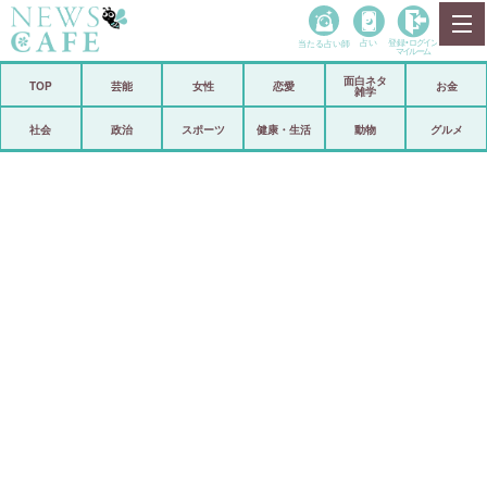
当たる占い師
占い
登録•
ログイン
マイルーム
面白ネタ
ホーム
TOP
芸能
女性
恋愛
お金
雑学
社会
政治
社会
政治
スポーツ
健康・生活
動物
グルメ
経済
海外
芸能
スポーツ
恋愛
ビックリ
コメントポスト
アリ／ナシ
リリース
ショップ
登録・ログイン/マイルーム