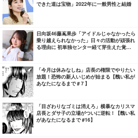
できた道は宝物」2022年に一般男性と結婚
日向坂46藤嶌果歩「アイドルじゃなかったら
乗り越えられなかった」日々の活動が頑張れ
る理由に 初単独センター経て芽生えた覚悟
も【「果実の歩幅」インタビュー】
「今月は休みなしね」店長の権限でやりたい
放題！恐怖の新人いじめが始まる【醜い私が
あなたになるまで #７】
「目ざわりなゴミは消えろ」横暴なカリスマ
店長とダサ子の立場がついに逆転！【醜い私
があなたになるまで #16】