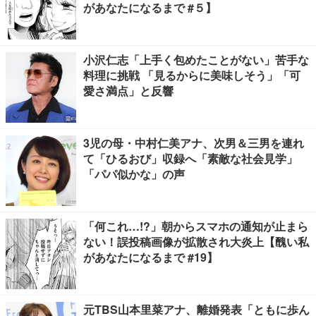
があなたになるまで #５】
小沢仁志「上手く包めたことがない」苦手な
料理に挑戦 「見るからに美味しそう」「可
愛さ満点」と反響
3児の母・中村仁美アナ、次男＆三男を連れ
て「ひるおび」収録へ「素敵な社会見学」
「パパ似かな」の声
「何これ…!?」朝からスマホの通知が止まら
ない！誤投稿画像が拡散され大炎上【醜い私
があなたになるまで #19】
元TBS山本里菜アナ、離婚発表「ともに歩ん