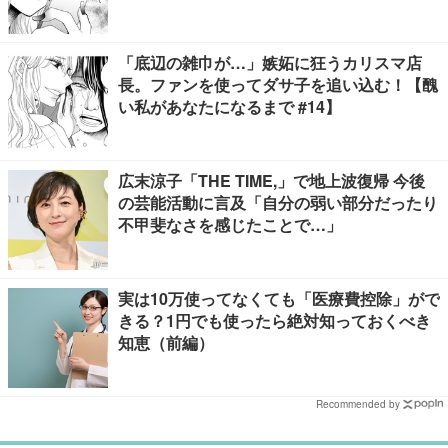
「底辺の雑巾が…」嫉妬に狂うカリスマ店
長。ファンを使ってダサ子を追い込む！【醜
い私があなたになるまで #14】
広末涼子「THE TIME,」で地上波復帰 今後
の芸能活動に言及「自分の弱い部分だったり
不甲斐なさを感じたことで…」
実は10万使ってなくても「医療費控除」がで
きる？1円でも使ったら絶対知っておくべき
知恵（前編）
Recommended by