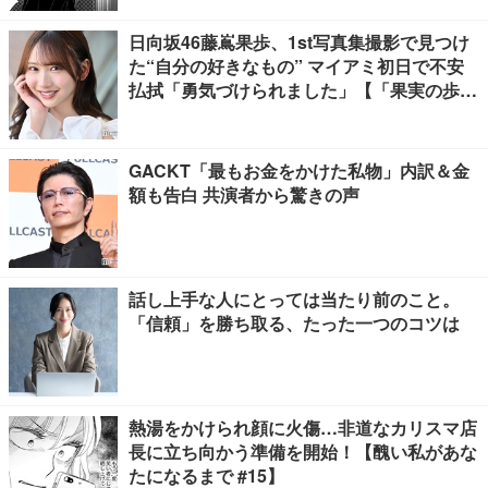
日向坂46藤嶌果歩、1st写真集撮影で見つけ
た“自分の好きなもの” マイアミ初日で不安
払拭「勇気づけられました」【「果実の歩
幅」インタビュー】
GACKT「最もお金をかけた私物」内訳＆金
額も告白 共演者から驚きの声
話し上手な人にとっては当たり前のこと。
「信頼」を勝ち取る、たった一つのコツは
熱湯をかけられ顔に火傷…非道なカリスマ店
長に立ち向かう準備を開始！【醜い私があな
たになるまで #15】