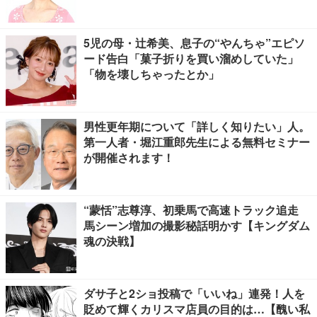
5児の母・辻希美、息子の“やんちゃ”エピソ
ード告白「菓子折りを買い溜めしていた」
「物を壊しちゃったとか」
男性更年期について「詳しく知りたい」人。
第一人者・堀江重郎先生による無料セミナー
が開催されます！
“蒙恬”志尊淳、初乗馬で高速トラック追走
馬シーン増加の撮影秘話明かす【キングダム
魂の決戦】
ダサ子と2ショ投稿で「いいね」連発！人を
貶めて輝くカリスマ店員の目的は…【醜い私