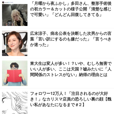
「月曜から夜ふかし」多田さん、整形手術後
の初カラー＆カットの様子公開「清楚な感じ
で可愛い」「どんどん回復してきてる」
広末涼子、病名公表を決断した次男からの言
葉「言い訳にするのも嫌だった」「言うべき
か迷った」
東大生は変人が多い！？いや、むしろ無害で
いい人が多い、ここは天国？嘘みたいに「人
間関係のストレスがない」納得の理由とは
フォロワー12万人！「注目されるのが大好
き！」なカリスマ店員の恐ろしい裏の顔【醜
い私があなたになるまで #２】