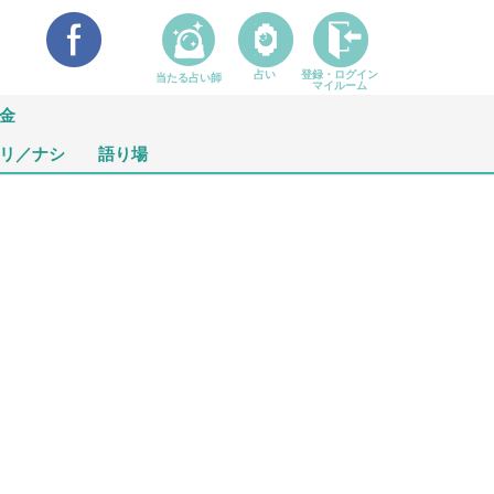
占い
登録・ログイン
当たる占い師
マイルーム
金
リ／ナシ
語り場