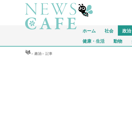
ホーム
社会
政治
健康・生活
動物
ホーム
›
政治
›
記事