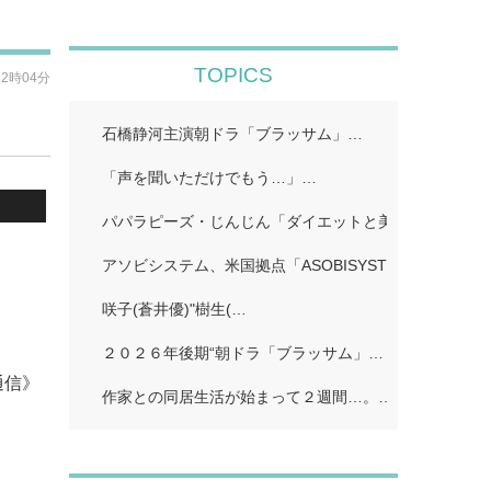
TOPICS
22時04分
石橋静河主演朝ドラ「ブラッサム」…
「声を聞いただけでもう…」…
パパラピーズ・じんじん「ダイエットと美肌に超良い」
.
アソビシステム、米国拠点「ASOBISYSTEM USA」…
咲子(蒼井優)"樹生(…
２０２６年後期“朝ドラ「ブラッサム」…
通信》
作家との同居生活が始まって２週間…。…