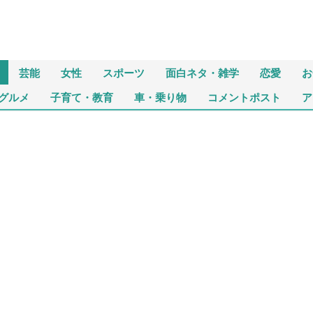
芸能
女性
スポーツ
面白ネタ・雑学
恋愛
お
グルメ
子育て・教育
車・乗り物
コメントポスト
ア