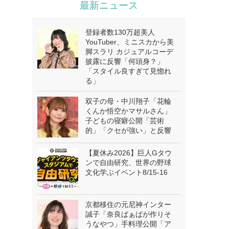
最新ニュース
登録者数130万超美人
YouTuber、ミニスカから美
脚スラリ カジュアルコーデ
披露に反響「何頭身？」
「スタイル良すぎて見惚れ
る」
双子の母・中川翔子「花輪
くんか悟空かマサルさん」
子どもの寝癖公開「芸術
的」「クセが強い」と反響
【夏休み2026】巨人Gタウ
ンで自由研究、世界の野球
文化学ぶイベント8/15-16
京都移住の元尼神インター
誠子「奈良ばぁばが作りそ
うなやつ」手料理公開「ア