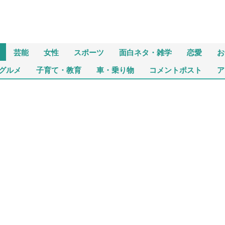
芸能
女性
スポーツ
面白ネタ・雑学
恋愛
お
グルメ
子育て・教育
車・乗り物
コメントポスト
ア