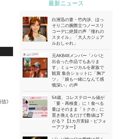
最新ニュース
白洲迅の妻・竹内渉、ほっ
そり二の腕際立つノースリ
コーデに絶賛の声「憧れの
スタイル」「大人カジュア
ルおしゃれ」
元AKB48メンバー「パパと
出会った作品でもありま
す」ミュージカルを家族で
観賞 集合ショットに「胸ア
ツ」「娘も一緒になんて感
慨深い」の声
54歳、コレステロール値が
通信》
「要・再検査」に！食べる
量はそのまま「トクホ」に
置き換えるだけで数値は下
がる？【1カ月実録・ビフォ
ーアフター】