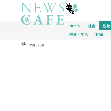
ホーム
社会
政治
健康・生活
動物
ホーム
›
政治
›
記事