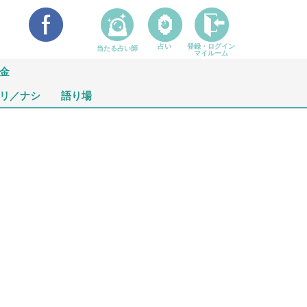
占い
登録・ログイン
当たる占い師
マイルーム
金
リ／ナシ
語り場