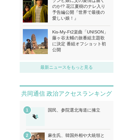
ゾンビ娘に父の愛情は届く
のか!? 花江夏樹のナレ入り
予告編公開『世界で最後の
愛しい娘！』
Kis-My-Ft2楽曲「UNISON」
藤ヶ谷太輔の旅番組主題歌
に決定 番組オフショット初
公開
最新ニュースをもっと見る
共同通信 政治アクセスランキング
国民、参院選北海道に擁立
麻生氏、韓国外相や大統領と