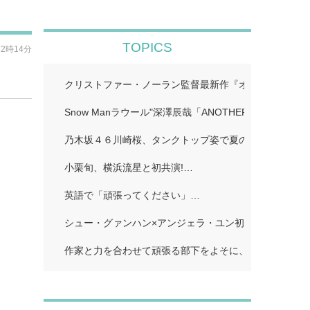
TOPICS
12時14分
クリストファー・ノーラン監督最新作『オデュッセイア』I
Snow Manラウール"深澤辰哉「ANOTHER SKY」…
乃木坂４６川崎桜、タンクトップ姿で夏のワンシーン再現
小栗旬、横浜流星と初共演!…
英語で「頑張ってください」…
シュー・グァンハン×アンジェラ・ユン初共演…
作家と力を合わせて頑張る部下をよそに、上司は陰で悪