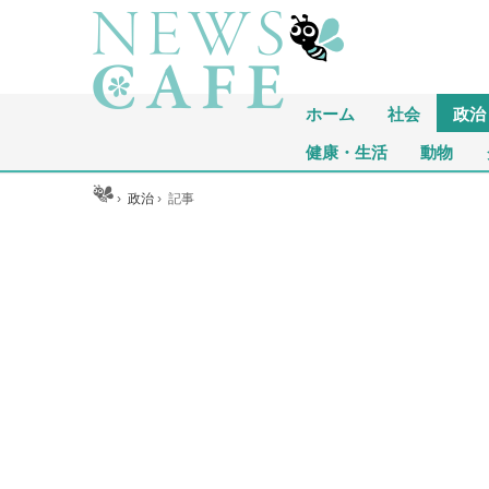
ホーム
社会
政治
健康・生活
動物
ホーム
›
政治
›
記事