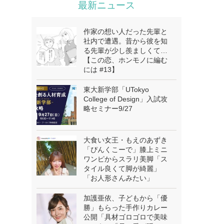
最新ニュース
作家の想い人だった先輩と
社内で遭遇。昔から彼を知
る先輩が少し羨ましくて…
【この恋、ホンモノに編む
には #13】
東大新学部「UTokyo
College of Design」入試攻
略セミナー9/27
大食い女王・もえのあずき
「ぴんくこーで」膝上ミニ
ワンピからスラリ美脚「ス
タイル良くて脚が綺麗」
「お人形さんみたい」
加護亜依、子どもから「優
勝」もらった手作りカレー
公開「具材ゴロゴロで美味