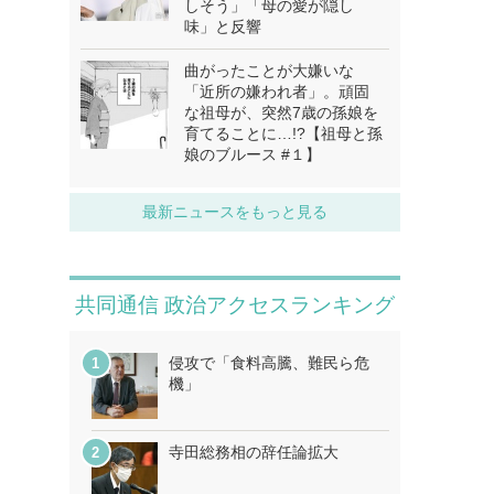
しそう」「母の愛が隠し
味」と反響
曲がったことが大嫌いな
「近所の嫌われ者」。頑固
な祖母が、突然7歳の孫娘を
育てることに…!?【祖母と孫
娘のブルース #１】
最新ニュースをもっと見る
共同通信 政治アクセスランキング
侵攻で「食料高騰、難民ら危
機」
寺田総務相の辞任論拡大