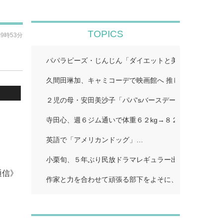
TOPICS
09時53分
パパラピーズ・じんじん「ダイエットと美肌に超良い」
久間田琳加、キャミコーデで映画館へ 推し活ショット
２児の母・安田美沙子「パパ'sバースデー」…
.
寺田心、週６ジム通いで体重６２kg→８２kgに １１０k
英語で「アメリカンドッグ」…
小栗旬、５年ぶり民放ドラマレギュラー出演…
通信》
作家と力を合わせて頑張る部下をよそに、上司は陰で悪