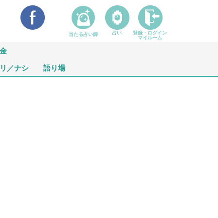
占い
登録・ログイン
当たる占い師
マイルーム
金
リ／ナシ
語り場