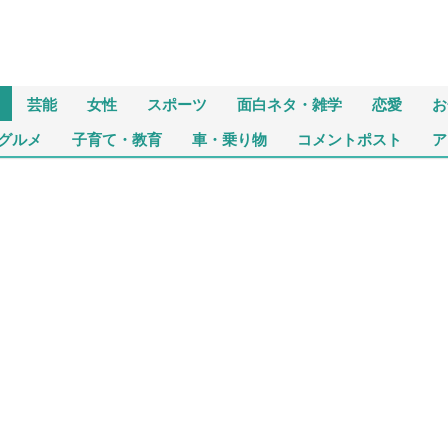
芸能
女性
スポーツ
面白ネタ・雑学
恋愛
お
グルメ
子育て・教育
車・乗り物
コメントポスト
ア