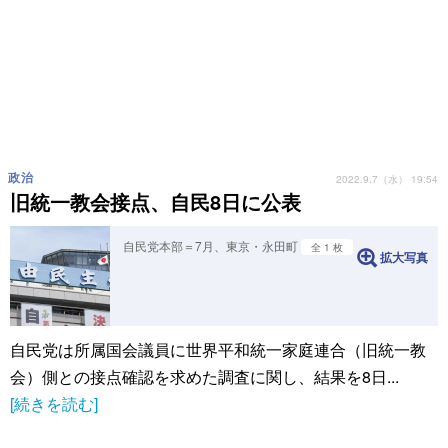
政治
2022.9.7（水） 19:54
旧統一教会接点、自民8日に公表
自民党本部＝7月、東京・永田町
全 1 枚
拡大写真
自民党は所属国会議員に世界平和統一家庭連合（旧統一教
会）側との接点確認を求めた調査に関し、結果を8日...
[続きを読む]