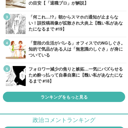
の目安【「退職プロ」が解説】
「何これ…!?」朝からスマホの通知が止まらな
い！誤投稿画像が拡散され大炎上【醜い私があな
たになるまで #19】
「普段の生活がバレる」オフィスでのNGしぐさ。
知的で気品がある人は「無意識のしぐさ」が身に
ついている
フォロワー減少の焦りと嫉妬…一気にバズらせる
ため酔っ払って自暴自棄に【醜い私があなたにな
るまで #18】
ランキングをもっと見る