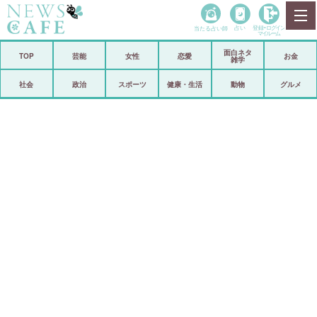
当たる占い師
占い
登録•
ログイン
マイルーム
面白ネタ
ホーム
TOP
芸能
女性
恋愛
お金
雑学
社会
政治
社会
政治
スポーツ
健康・生活
動物
グルメ
経済
海外
芸能
スポーツ
恋愛
ビックリ
コメントポスト
アリ／ナシ
リリース
ショップ
登録・ログイン/マイルーム