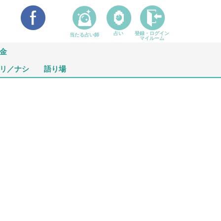
占い
登録・ログイン
当たる占い師
マイルーム
金
リ／ナシ
語り場