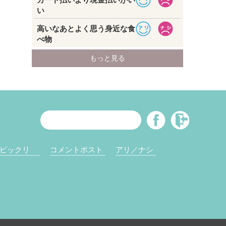
ビックリ
コメントポスト
アリ／ナシ