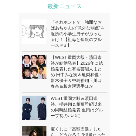
最新ニュース
「それホント？」強面なお
ばあちゃんの“意外な弱点”を
近所の小学生男子がぶっち
ゃけ！【祖母と孫娘のブル
ース #３】
【WEST.重岡大毅・濱田崇
裕が結婚発表】2026年に結
婚発表した有名芸能人まと
め 田中みな実＆亀梨和也・
新木優子＆中島裕翔・川口
春奈＆板倉滉選手ほか
WEST.重岡大毅＆濱田崇
裕、櫻井翔＆相葉雅紀以来
の同時結婚発表 重岡はグル
ープ初のパパに
宝くじに「高額当選」した
ら、どうなる？ 3億当たった