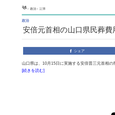
ホーム
›
政治
›
記事
政治
安倍元首相の山口県民葬費
シェア
山口県は、10月15日に実施する安倍晋三元首相の
[続きを読む]