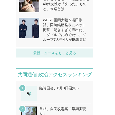
40代女性が「失った」もの
と、末路とは
WEST.重岡大毅＆濱田崇
裕、同時結婚発表にネット
衝撃「驚きすぎて声出た」
「ダブルでおめでたい」グ
ループ7人中4人が既婚者に
最新ニュースをもっと見る
共同通信 政治アクセスランキング
臨時国会、8月3日召集へ
首相、自民改憲案「早期実現
を」