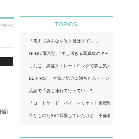
TOPICS
19時04分
「震えでみんなを吹き飛ばすぞ」…
GENIC雨宮翔、“美し過ぎる写真集のキャッチコピーに
しなこ、黒髪ストレートロングで雰囲気ガラリ「一瞬誰
BE:FIRST、本気と気迫に満ちたステージ披露…
英語で「妻も連れて行っていい?」…
「コートヤード・バイ・マリオット京都駅」…
通信》
子どものために我慢していたけど…不倫相手に「離婚し