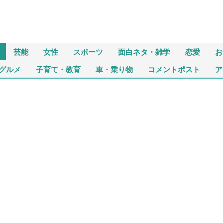
芸能
女性
スポーツ
面白ネタ・雑学
恋愛
お
グルメ
子育て・教育
車・乗り物
コメントポスト
ア