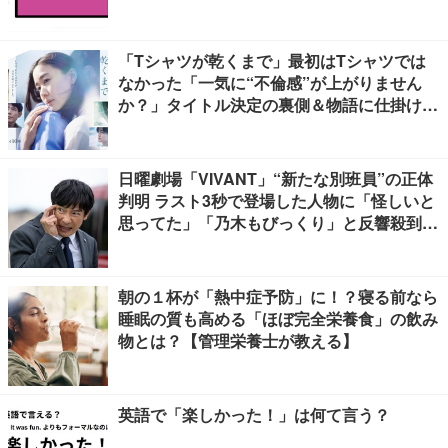
「Tシャツが乾くまで」最初はTシャツでは
なかった「一気に“不倫感”が上がりません
か？」タイトル決定の裏側＆物語に仕掛けた
ユニークな視点【脚本家・生方美久氏インタ
ビュー】
日曜劇場「VIVANT」“新たな別班員”の正体
判明 ラスト3秒で登場した人物に「怪しいと
思ってた」「乃木もびっくり」と反響殺到
【ネタバレあり】
朝の１杯が「熱中症予防」に！？寝る前なら
睡眠の質も高める「ほぼ完全栄養食」の飲み
物とは？【管理栄養士が教える】
英語で「楽しかった！」は何て言う？