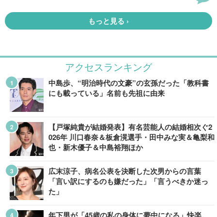
アクセスランキング
中島歩、“明治時代の文豪”の玄孫だった「教科書
にも載っている」名前も先祖に由来
【戸塚純貴が結婚発表】有名芸能人の結婚相次ぐ2
026年 川口春奈＆板倉滉選手・田中みな実＆亀梨和
也・新木優子＆中島裕翔ほか
広末涼子、病名公表を決断した次男からの言葉
「言い訳にするのも嫌だった」「言うべきか迷っ
た」
年下男が「45歳の私の身体に夢中になる」快楽。