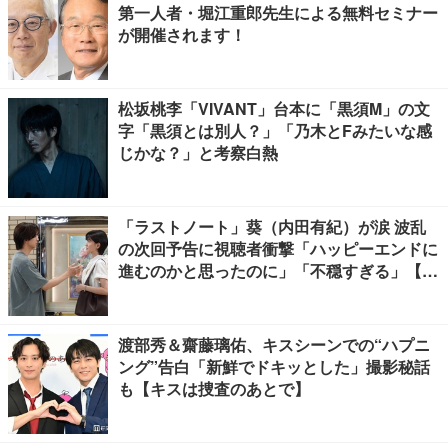
第一人者・堀江重郎先生による無料セミナー
が開催されます！
松坂桃李「VIVANT」台本に「黒須M」の文
字「黒須とは別人？」「乃木とFみたいな感
じかな？」と考察白熱
「ラストノート」葵（内田有紀）が涙 波乱
の次回予告に視聴者衝撃「ハッピーエンドに
進むのかと思ったのに」「不穏すぎる」【ネ
タバレあり】
渡部秀＆齋藤璃佑、キスシーンでの“ハプニ
ング”告白「新鮮でドキッとした」撮影秘話
も【キスは捜査のあとで】