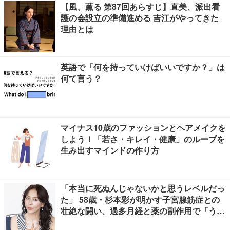
【風、薫る 第87回あらすじ】直美、派出看
護の会設立の準備進める 吉江がやってきた
理由とは
英語で「何を持っていけばいいですか？」は
何て言う？
マイナス10歳のファッションとヘアメイクを
しよう！「若さ・キレイ・健康」のループを
生み出すマインドの作り方
「本当に死ぬんじゃないかと思うレベルだっ
た」 58歳・杉本彩が明かす子宮腺筋症との
壮絶な闘い、過多月経と薬の副作用で「うつ
寸前」