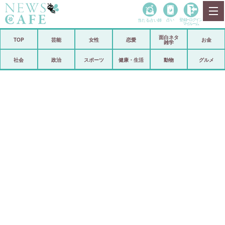
当たる占い師
占い
登録•
ログイン
マイルーム
面白ネタ
ホーム
TOP
芸能
女性
恋愛
お金
雑学
社会
政治
社会
政治
スポーツ
健康・生活
動物
グルメ
経済
海外
芸能
スポーツ
恋愛
ビックリ
コメントポスト
アリ／ナシ
リリース
ショップ
登録・ログイン/マイルーム