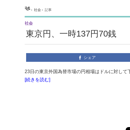
ホーム
›
社会
›
記事
社会
東京円、一時137円70銭
シェア
23日の東京外国為替市場の円相場はドルに対して下落し
[続きを読む]