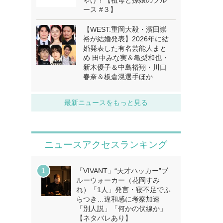
ゃけ！【祖母と孫娘のブル
ース #３】
【WEST.重岡大毅・濱田崇
裕が結婚発表】2026年に結
婚発表した有名芸能人まと
め 田中みな実＆亀梨和也・
新木優子＆中島裕翔・川口
春奈＆板倉滉選手ほか
最新ニュースをもっと見る
ニュースアクセスランキング
「VIVANT」“天才ハッカー”ブ
ルーウォーカー（花岡すみ
れ）「1人」発言・寝不足でふ
らつき…違和感に考察加速
「別人説」「何かの伏線か」
【ネタバレあり】