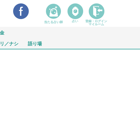
占い
登録・ログイン
当たる占い師
マイルーム
金
リ／ナシ
語り場