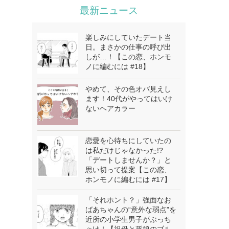
最新ニュース
楽しみにしていたデート当
日。まさかの仕事の呼び出
しが…！【この恋、ホンモ
ノに編むには #18】
やめて、その色オバ見えし
ます！40代がやってはいけ
ないヘアカラー
恋愛を心待ちにしていたの
は私だけじゃなかった!?
「デートしませんか？」と
思い切って提案【この恋、
ホンモノに編むには #17】
「それホント？」強面なお
ばあちゃんの“意外な弱点”を
近所の小学生男子がぶっち