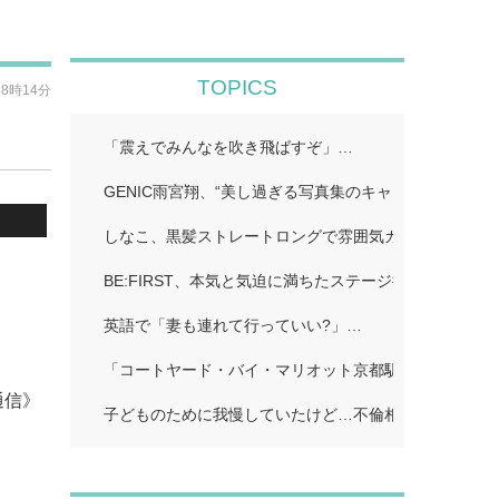
TOPICS
18時14分
「震えでみんなを吹き飛ばすぞ」…
GENIC雨宮翔、“美し過ぎる写真集のキャッチコピーに
しなこ、黒髪ストレートロングで雰囲気ガラリ「一瞬誰
BE:FIRST、本気と気迫に満ちたステージ披露…
英語で「妻も連れて行っていい?」…
「コートヤード・バイ・マリオット京都駅」…
通信》
子どものために我慢していたけど…不倫相手に「離婚し