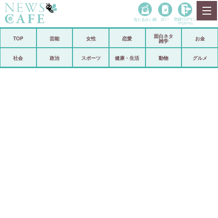
当たる占い師
占い
登録•
ログイン
マイルーム
面白ネタ
ホーム
TOP
芸能
女性
恋愛
お金
雑学
社会
政治
社会
政治
スポーツ
健康・生活
動物
グルメ
経済
海外
芸能
スポーツ
恋愛
ビックリ
コメントポスト
アリ／ナシ
リリース
ショップ
登録・ログイン/マイルーム