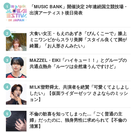
「MUSIC BANK」開催決定 2年連続国立競技場・
出演アーティスト後日発表
大食い女王・もえのあずき「ぴんくこーで」膝上
ミニワンピからスラリ美脚「スタイル良くて脚が
綺麗」「お人形さんみたい」
MAZZEL・EIKI「ハイキュー！！」とグループの
共通点熱弁「ルーツは全然違うんですけど」
M!LK曽野舜太、共演者を絶賛「可愛くてよしよし
したい」【仮面ライダーゼッツ さよならのミッシ
ョン】
不倫の歓喜を知ってしまった…「ごく普通の主
婦」だったのに、独身男性に求められて【不倫の
清算】