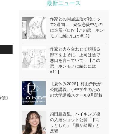
最新ニュース
作家との同居生活が始まっ
て2週間…。疑似恋愛中なの
に進展ゼロ!?【この恋、ホン
モノに編むには #12】
作家と力を合わせて頑張る
部下をよそに、上司は陰で
悪口を言っていて…【この
.
恋、ホンモノに編むには
#11】
【夏休み2026】村山斉氏が
公開講義、小中学生のため
の大学講義スクール9月開校
通信》
須田亜香里、ハイキング後
の入浴ショット公開「ドキ
ッとした」「肌が綺麗」と
反響