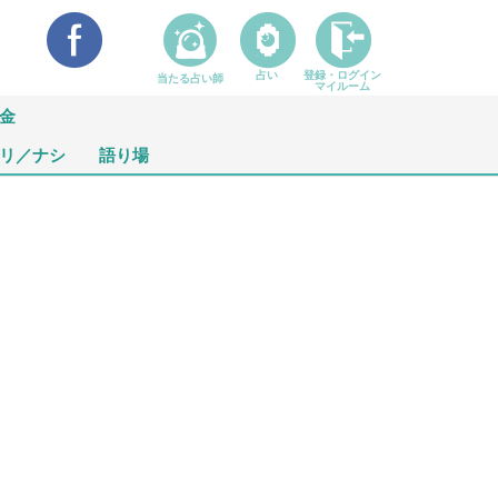
占い
登録・ログイン
当たる占い師
マイルーム
金
リ／ナシ
語り場