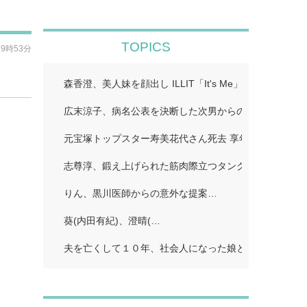
TOPICS
19時53分
森香澄、美人妹を顔出し ILLIT「It's Me」…
広末涼子、病名公表を決断した次男からの言葉「言い訳
元宝塚トップスター寿美花代さん死去 享年９４ 息子・
志尊淳、鍛え上げられた筋肉際立つタンクトップ姿にフ
りん、黒川医師からの意外な提案…
葵(内田有紀)、澄晴(…
夫を亡くして１０年、社会人になった娘とふたり暮らし