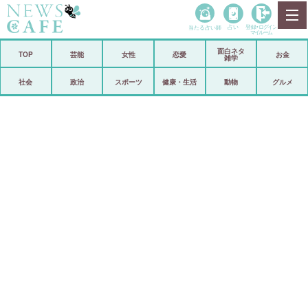
当たる占い師
占い
登録•
ログイン
マイルーム
面白ネタ
ホーム
TOP
芸能
女性
恋愛
お金
雑学
社会
政治
社会
政治
スポーツ
健康・生活
動物
グルメ
経済
海外
芸能
スポーツ
恋愛
ビックリ
コメントポスト
アリ／ナシ
リリース
ショップ
登録・ログイン/マイルーム