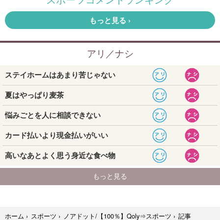
記事
ホーム
›
スポーツ
›
ノアドット/【100％】Qoly⇒スポーツ
›