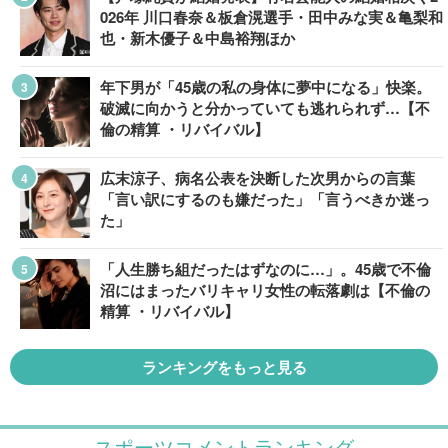
026年 川口春奈＆板倉滉選手・田中みな実＆亀梨和
也・新木優子＆中島裕翔ほか
年下男が「45歳の私の身体に夢中になる」快楽。
破滅に向かうと分かっていても逃れられず…【不
倫の精算 ・リバイバル】
広末涼子、病名公表を決断した次男からの言葉
「言い訳にするのも嫌だった」「言うべきか迷っ
た」
「人生勝ち組だったはずなのに…」。45歳で不倫
沼にはまったバリキャリ女性の転落劇は【不倫の
精算 ・リバイバル】
ランキングをもっと見る