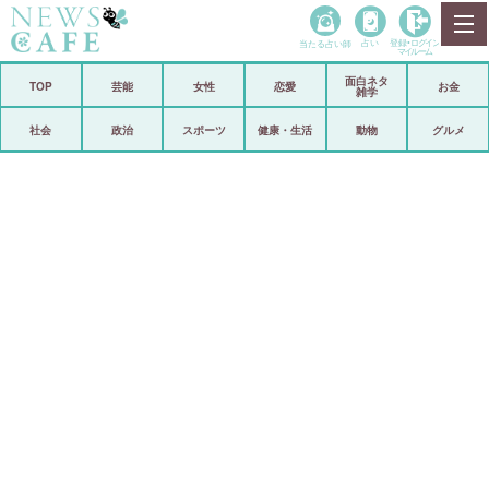
当たる占い師
占い
登録•
ログイン
マイルーム
面白ネタ
ホーム
TOP
芸能
女性
恋愛
お金
雑学
社会
政治
社会
政治
スポーツ
健康・生活
動物
グルメ
経済
海外
芸能
スポーツ
恋愛
ビックリ
コメントポスト
アリ／ナシ
リリース
ショップ
登録・ログイン/マイルーム