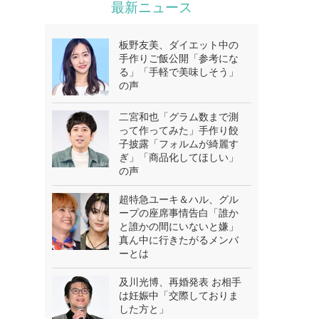
最新ニュース
板野友美、ダイエット中の
手作りご飯公開「参考にな
る」「手軽で美味しそう」
の声
二宮和也「グラム数まで測
って作ってみた」手作り餃
子披露「フォルムが綺麗す
ぎ」「商品化してほしい」
の声
超特急ユーキ＆ハル、グル
ープの座席事情告白「誰か
と誰かの間にいないと嫌」
真ん中に行きたがるメンバ
ーとは
及川光博、再婚発表 お相手
は妊娠中「交際しておりま
した方と」