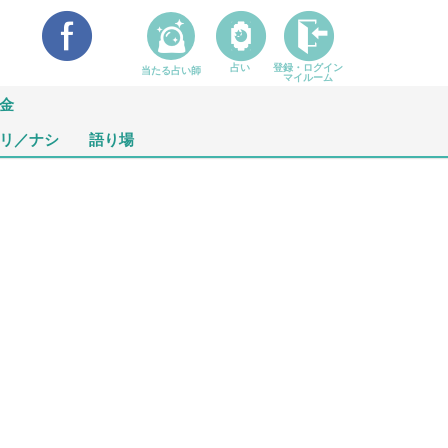
占い
登録・ログイン
当たる占い師
マイルーム
金
リ／ナシ
語り場