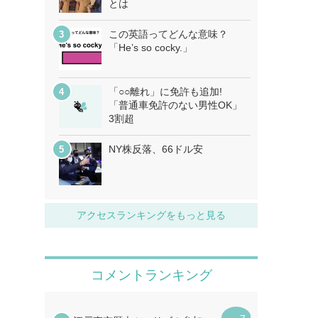
とは
この英語ってどんな意味？
「He’s so cocky.」
「○○離れ」に免許も追加!
「普通車免許のない男性OK」
3割超
NY株反落、66ドル安
アクセスランキングをもっと見る