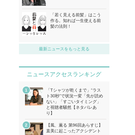
「若く見える前髪」はこう
作る。知れば一生使える前
髪の法則！
最新ニュースをもっと見る
ニュースアクセスランキング
「Tシャツが乾くまで」“ラス
ト30秒”で状況一変「先が読め
ない」「すごいタイミング」
と視聴者騒然【ネタバレあ
り】
【風、薫る 第96回あらすじ】
直美に起こったアクシデント