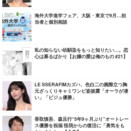
海外大学進学フェア、大阪・東京で9月…担
当者と個別相談
私の知らない幼馴染をもっと知りたい…。恋
心は募るばかり【お嬢の愛は俺のもの #21】
LE SSERAFIMカズハ、色白二の腕際立つ胸
元ざっくりキャミワンピ姿披露「オーラが凄
い」「ビジュ優勝」
香取慎吾、森且行“5年9ヶ月ぶり”オートレー
ス優勝を祝福 怪我からの復活に「勇気をも