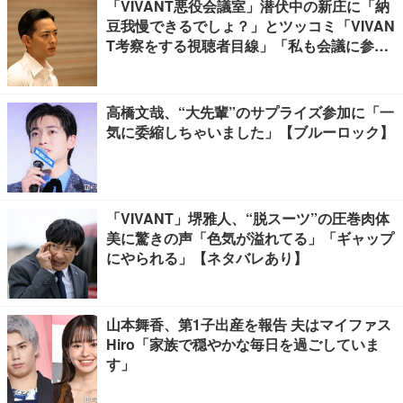
「VIVANT悪役会議室」潜伏中の新庄に「納
豆我慢できるでしょ？」とツッコミ「VIVAN
T考察をする視聴者目線」「私も会議に参加
したい」と話題【ネタバレあり】
高橋文哉、“大先輩”のサプライズ参加に「一
気に委縮しちゃいました」【ブルーロック】
「VIVANT」堺雅人、“脱スーツ”の圧巻肉体
美に驚きの声「色気が溢れてる」「ギャップ
にやられる」【ネタバレあり】
山本舞香、第1子出産を報告 夫はマイファス
Hiro「家族で穏やかな毎日を過ごしていま
す」