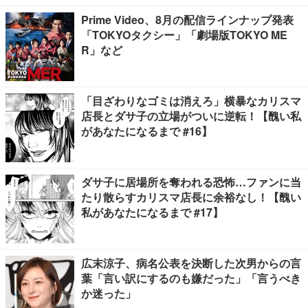
Prime Video、8月の配信ラインナップ発表
「TOKYOタクシー」「劇場版TOKYO ME
R」など
「目ざわりなゴミは消えろ」横暴なカリスマ
店長とダサ子の立場がついに逆転！【醜い私
があなたになるまで #16】
ダサ子に居場所を奪われる恐怖…ファンに当
たり散らすカリスマ店長に余裕なし！【醜い
私があなたになるまで #17】
広末涼子、病名公表を決断した次男からの言
葉「言い訳にするのも嫌だった」「言うべき
か迷った」