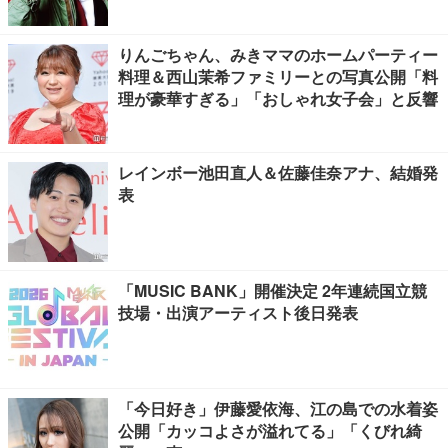
ード”も
りんごちゃん、みきママのホームパーティー
料理＆西山茉希ファミリーとの写真公開「料
理が豪華すぎる」「おしゃれ女子会」と反響
レインボー池田直人＆佐藤佳奈アナ、結婚発
表
「MUSIC BANK」開催決定 2年連続国立競
技場・出演アーティスト後日発表
「今日好き」伊藤愛依海、江の島での水着姿
公開「カッコよさが溢れてる」「くびれ綺