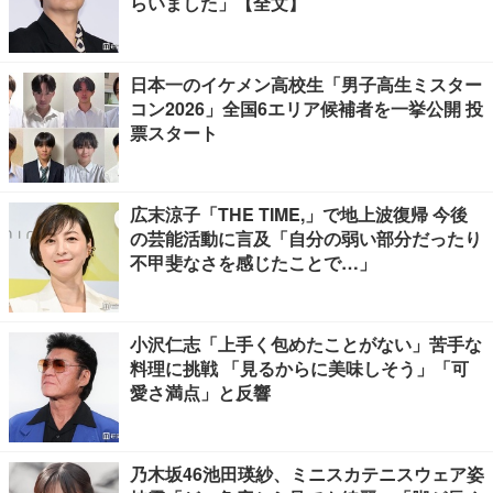
らいました」【全文】
日本一のイケメン高校生「男子高生ミスター
コン2026」全国6エリア候補者を一挙公開 投
票スタート
広末涼子「THE TIME,」で地上波復帰 今後
の芸能活動に言及「自分の弱い部分だったり
不甲斐なさを感じたことで…」
小沢仁志「上手く包めたことがない」苦手な
料理に挑戦 「見るからに美味しそう」「可
愛さ満点」と反響
乃木坂46池田瑛紗、ミニスカテニスウェア姿