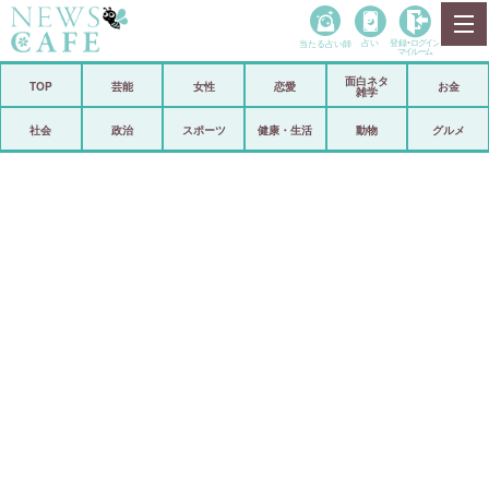
当たる占い師
占い
登録•
ログイン
マイルーム
面白ネタ
ホーム
TOP
芸能
女性
恋愛
お金
雑学
社会
政治
社会
政治
スポーツ
健康・生活
動物
グルメ
経済
海外
芸能
スポーツ
恋愛
ビックリ
コメントポスト
アリ／ナシ
リリース
ショップ
登録・ログイン/マイルーム