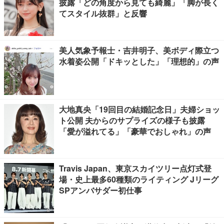
披露「どの角度から見ても綺麗」「脚が長く
てスタイル抜群」と反響
美人気象予報士・吉井明子、美ボディ際立つ
水着姿公開「ドキッとした」「理想的」の声
大地真央「19回目の結婚記念日」夫婦ショッ
ト公開 夫からのサプライズの様子も披露
「愛が溢れてる」「豪華でおしゃれ」の声
Travis Japan、東京スカイツリー点灯式登
場・史上最多60種類のライティング Jリーグ
SPアンバサダー初仕事