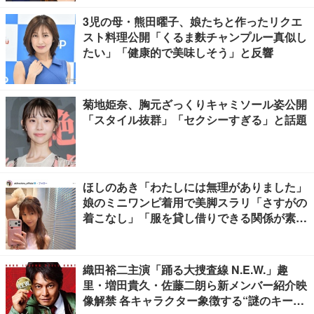
3児の母・熊田曜子、娘たちと作ったリクエ
スト料理公開「くるま麩チャンプルー真似し
たい」「健康的で美味しそう」と反響
菊地姫奈、胸元ざっくりキャミソール姿公開
「スタイル抜群」「セクシーすぎる」と話題
ほしのあき「わたしには無理がありました」
娘のミニワンピ着用で美脚スラリ「さすがの
着こなし」「服を貸し借りできる関係が素
敵」と反響
織田裕二主演「踊る大捜査線 N.E.W.」趣
里・増田貴久・佐藤二朗ら新メンバー紹介映
像解禁 各キャラクター象徴する“謎のキーワ