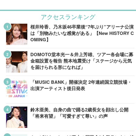
アクセスランキング
桜井玲香、乃木坂46卒業後“7年ぶり”アリーナ公演
は「別物みたいな感覚がある」【New HISTORY C
OMING】
DOMOTO堂本光一＆井上芳雄、ツアー各会場に募
金箱設置を報告 熊本地震受け「ステージから元気
を届けられる形になれば」
「MUSIC BANK」開催決定 2年連続国立競技場・
出演アーティスト後日発表
鈴木亜美、自身の曲で踊る2歳長女を顔出し公開
「将来有望」「可愛すぎて尊い」の声