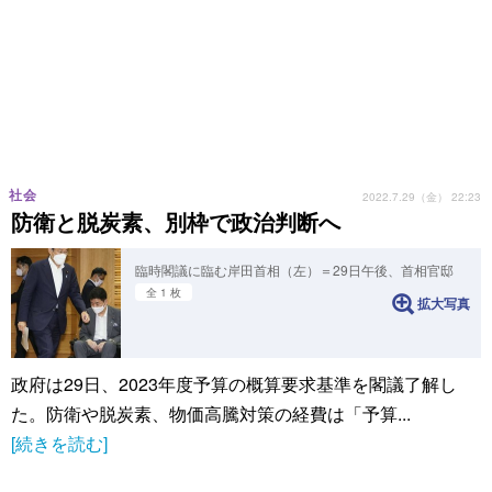
社会
2022.7.29（金） 22:23
防衛と脱炭素、別枠で政治判断へ
臨時閣議に臨む岸田首相（左）＝29日午後、首相官邸
全 1 枚
拡大写真
政府は29日、2023年度予算の概算要求基準を閣議了解し
た。防衛や脱炭素、物価高騰対策の経費は「予算...
[続きを読む]