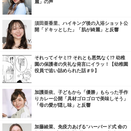
麗」の声
須田亜香里、ハイキング後の入浴ショット公
開「ドキッとした」「肌が綺麗」と反響
それってイヤミ!? それとも悪気なく!? 幼稚
園の保護者の失礼な発言にイラッ！【幼稚園
役員で追い詰められた話 #９】
加護亜依、子どもから「優勝」もらった手作
りカレー公開「具材ゴロゴロで美味しそう」
「母の愛が隠し味」と反響
加藤綾菜、免疫力あげる“ハーバード式 命の