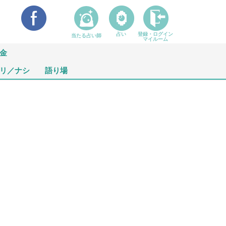
占い
登録・ログイン
当たる占い師
マイルーム
金
リ／ナシ
語り場