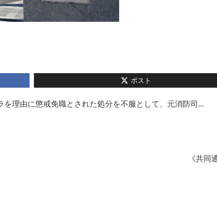
ポスト
ラを理由に懲戒免職とされた処分を不服として、元消防司...
《共同