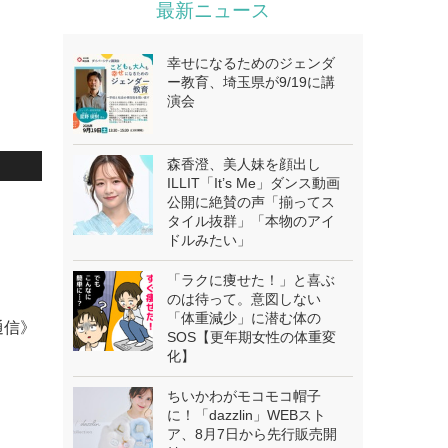
最新ニュース
幸せになるためのジェンダ
ー教育、埼玉県が9/19に講
演会
森香澄、美人妹を顔出し
ILLIT「It’s Me」ダンス動画
公開に絶賛の声「揃ってス
タイル抜群」「本物のアイ
ドルみたい」
「ラクに痩せた！」と喜ぶ
のは待って。意図しない
「体重減少」に潜む体の
通信》
SOS【更年期女性の体重変
化】
ちいかわがモコモコ帽子
に！「dazzlin」WEBスト
ア、8月7日から先行販売開