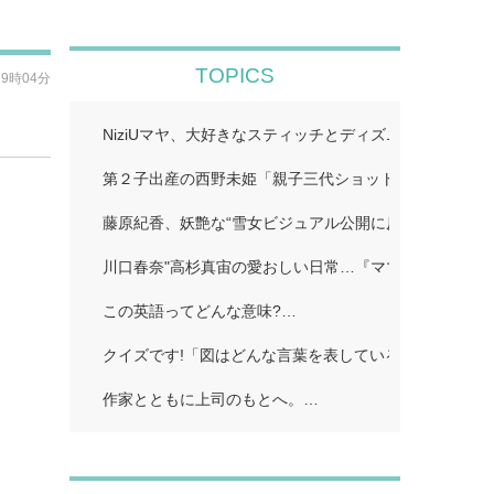
TOPICS
19時04分
NiziUマヤ、大好きなスティッチとディズニー満喫「愛
第２子出産の西野未姫「親子三代ショット」…
藤原紀香、妖艶な“雪女ビジュアル公開に反響続々「美
川口春奈"高杉真宙の愛おしい日常…『ママがもうこの
この英語ってどんな意味?…
クイズです!「図はどんな言葉を表している?」…
作家とともに上司のもとへ。…