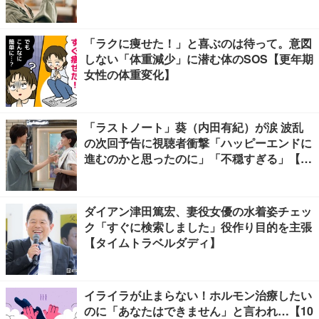
「ラクに痩せた！」と喜ぶのは待って。意図
しない「体重減少」に潜む体のSOS【更年期
女性の体重変化】
「ラストノート」葵（内田有紀）が涙 波乱
の次回予告に視聴者衝撃「ハッピーエンドに
進むのかと思ったのに」「不穏すぎる」【ネ
タバレあり】
ダイアン津田篤宏、妻役女優の水着姿チェッ
ク「すぐに検索しました」役作り目的を主張
【タイムトラベルダディ】
イライラが止まらない！ホルモン治療したい
のに「あなたはできません」と言われ…【10