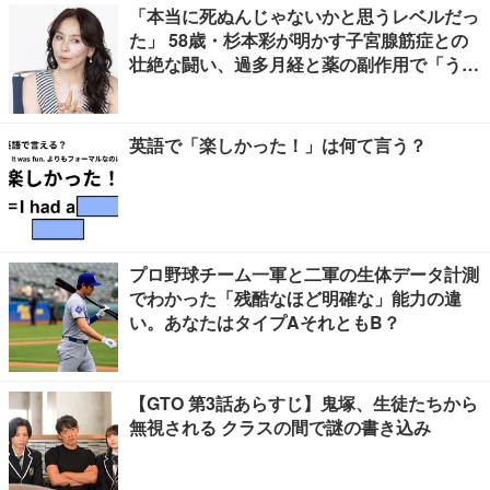
「本当に死ぬんじゃないかと思うレベルだっ
た」 58歳・杉本彩が明かす子宮腺筋症との
壮絶な闘い、過多月経と薬の副作用で「うつ
寸前」
英語で「楽しかった！」は何て言う？
プロ野球チーム一軍と二軍の生体データ計測
でわかった「残酷なほど明確な」能力の違
い。あなたはタイプAそれともB？
【GTO 第3話あらすじ】鬼塚、生徒たちから
無視される クラスの間で謎の書き込み