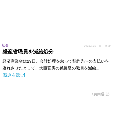
社会
2022.7.29（金） 16:24
経産省職員を減給処分
経済産業省は29日、会計処理を怠って契約先への支払いを
遅れさせたとして、大臣官房の係長級の職員を減給...
[続きを読む]
《共同通信》