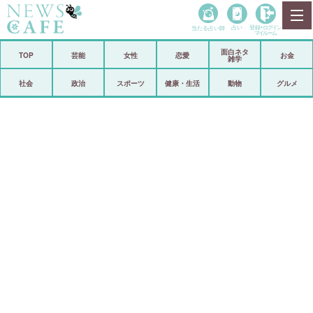
当たる占い師
占い
登録•
ログイン
マイルーム
面白ネタ
ホーム
TOP
芸能
女性
恋愛
お金
雑学
社会
政治
社会
政治
スポーツ
健康・生活
動物
グルメ
経済
海外
芸能
スポーツ
恋愛
ビックリ
コメントポスト
アリ／ナシ
リリース
ショップ
登録・ログイン/マイルーム