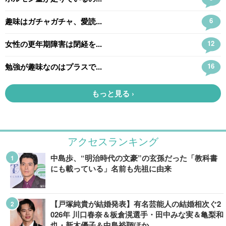
アクセスランキング
中島歩、“明治時代の文豪”の玄孫だった「教科書
にも載っている」名前も先祖に由来
【戸塚純貴が結婚発表】有名芸能人の結婚相次ぐ2
026年 川口春奈＆板倉滉選手・田中みな実＆亀梨和
也・新木優子＆中島裕翔ほか