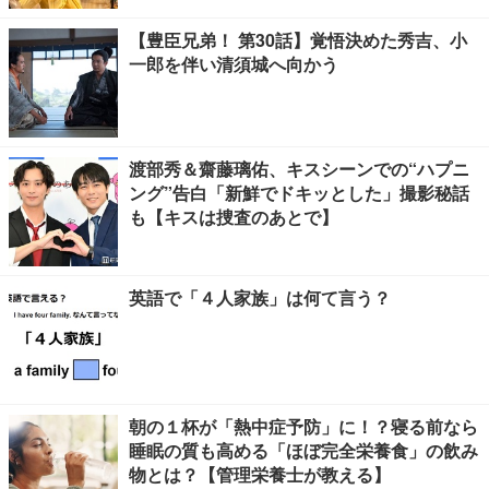
【豊臣兄弟！ 第30話】覚悟決めた秀吉、小
一郎を伴い清須城へ向かう
渡部秀＆齋藤璃佑、キスシーンでの“ハプニ
ング”告白「新鮮でドキッとした」撮影秘話
も【キスは捜査のあとで】
英語で「４人家族」は何て言う？
朝の１杯が「熱中症予防」に！？寝る前なら
睡眠の質も高める「ほぼ完全栄養食」の飲み
物とは？【管理栄養士が教える】