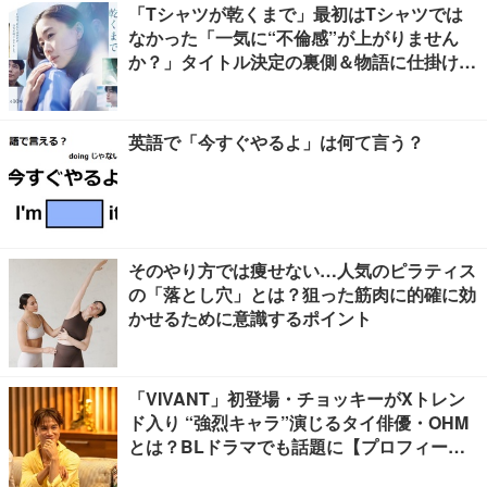
「Tシャツが乾くまで」最初はTシャツでは
なかった「一気に“不倫感”が上がりません
か？」タイトル決定の裏側＆物語に仕掛けた
ユニークな視点【脚本家・生方美久氏インタ
ビュー】
英語で「今すぐやるよ」は何て言う？
そのやり方では痩せない…人気のピラティス
の「落とし穴」とは？狙った筋肉に的確に効
かせるために意識するポイント
「VIVANT」初登場・チョッキーがXトレン
ド入り “強烈キャラ”演じるタイ俳優・OHM
とは？BLドラマでも話題に【プロフィー
ル】