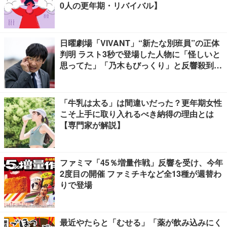
0人の更年期・リバイバル】
日曜劇場「VIVANT」“新たな別班員”の正体
判明 ラスト3秒で登場した人物に「怪しいと
思ってた」「乃木もびっくり」と反響殺到
【ネタバレあり】
「牛乳は太る」は間違いだった？更年期女性
こそ上手に取り入れるべき納得の理由とは
【専門家が解説】
ファミマ「45％増量作戦」反響を受け、今年
2度目の開催 ファミチキなど全13種が週替わ
りで登場
最近やたらと「むせる」「薬が飲み込みにく