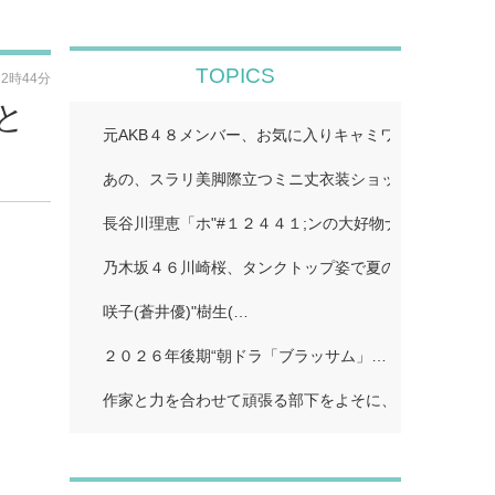
TOPICS
12時44分
と
元AKB４８メンバー、お気に入りキャミワンピで美スタ
あの、スラリ美脚際立つミニ丈衣装ショット公開「二度
長谷川理恵「ホ"#１２４４１;ンの大好物ナホ"#１２４４
乃木坂４６川崎桜、タンクトップ姿で夏のワンシーン再現
咲子(蒼井優)"樹生(…
２０２６年後期“朝ドラ「ブラッサム」…
作家と力を合わせて頑張る部下をよそに、上司は陰で悪