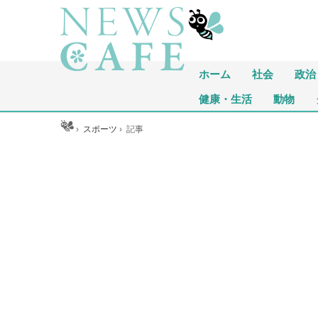
ホーム
社会
政治
健康・生活
動物
ホーム
›
スポーツ
›
記事