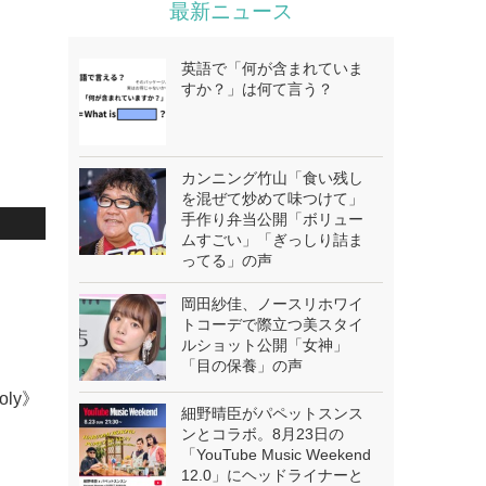
最新ニュース
英語で「何が含まれていま
すか？」は何て言う？
カンニング竹山「食い残し
を混ぜて炒めて味つけて」
手作り弁当公開「ボリュー
ムすごい」「ぎっしり詰ま
ってる」の声
岡田紗佳、ノースリホワイ
トコーデで際立つ美スタイ
ルショット公開「女神」
「目の保養」の声
oly》
細野晴臣がパペットスンス
ンとコラボ。8月23日の
「YouTube Music Weekend
12.0」にヘッドライナーと