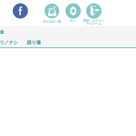
占い
登録・ログイン
当たる占い師
マイルーム
金
リ／ナシ
語り場