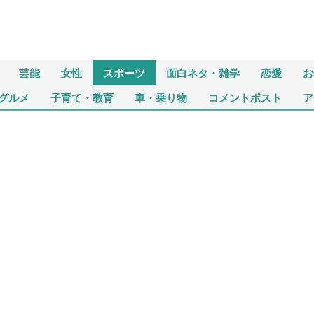
芸能
女性
スポーツ
面白ネタ・雑学
恋愛
お
グルメ
子育て・教育
車・乗り物
コメントポスト
ア