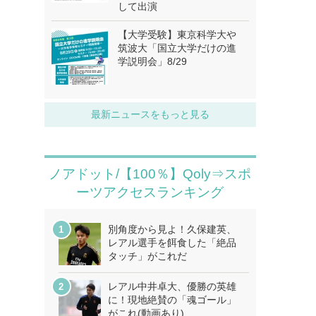
して出演
【大学受験】東京科学大や
筑波大「国立大学だけの進
学説明会」8/29
最新ニュースをもっと見る
ノアドット/【100％】Qoly⇒スポ
ーツアクセスランキング
別角度から見よ！久保建英、
レアル選手を餌食した「絶品
タッチ」がこれだ
レアル中井卓大、優勝の英雄
に！現地絶賛の「魂ゴール」
がこれ(動画あり)