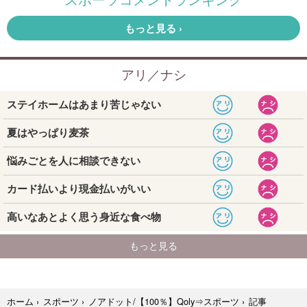
記事
ホーム
›
スポーツ
›
ノアドット/【100％】Qoly⇒スポーツ
›