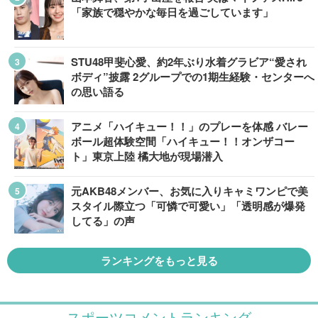
「家族で穏やかな毎日を過ごしています」
STU48甲斐心愛、約2年ぶり水着グラビア“愛され
ボディ”披露 2グループでの1期生経験・センターへ
の思い語る
アニメ「ハイキュー！！」のプレーを体感 バレー
ボール超体験空間「ハイキュー！！オンザコー
ト」東京上陸 橘大地が現場潜入
元AKB48メンバー、お気に入りキャミワンピで美
スタイル際立つ「可憐で可愛い」「透明感が爆発
してる」の声
ランキングをもっと見る