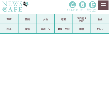
当たる占い師
占い
登録•
ログイン
マイルーム
面白ネタ
ホーム
TOP
芸能
女性
恋愛
お金
雑学
社会
政治
社会
政治
スポーツ
健康・生活
動物
グルメ
経済
海外
芸能
スポーツ
恋愛
ビックリ
コメントポスト
アリ／ナシ
リリース
ショップ
登録・ログイン/マイルーム