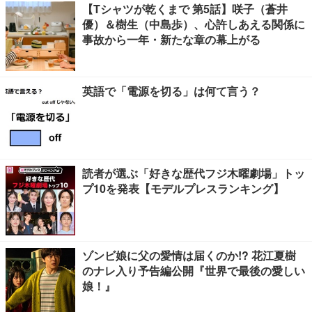
【Tシャツが乾くまで 第5話】咲子（蒼井
優）＆樹生（中島歩）、心許しあえる関係に
事故から一年・新たな章の幕上がる
英語で「電源を切る」は何て言う？
読者が選ぶ「好きな歴代フジ木曜劇場」トッ
プ10を発表【モデルプレスランキング】
ゾンビ娘に父の愛情は届くのか!? 花江夏樹
のナレ入り予告編公開『世界で最後の愛しい
娘！』