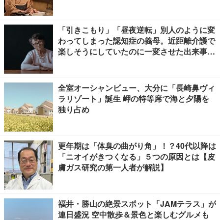
【ネタバレあり】
「引きこもり」「昼夜逆転」別人のように変
わってしまった認知症の義母。近距離介護で
楽しそうにしていたのに一変させた出来事と
は
全室オーシャンビュー、大分に「長崎鼻ヴィ
ラリゾート」誕生 岬の特等席で海と夕陽を
独り占め
更年期は「体臭の曲がり角」！？40代以降は
「ニオイがきつくなる」５つの原因とは【皮
膚ガス研究の第一人者が解説】
福井・勝山の絶景スポット「JAMテラス」が
連日盛況 空中散歩＆景色と楽しむグルメも