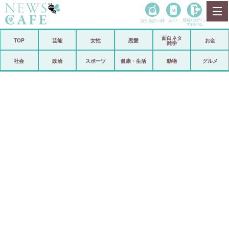
当たる占い師
占い
登録•
ログイン
マイルーム
面白ネタ
ホーム
TOP
芸能
女性
恋愛
お金
雑学
社会
政治
社会
政治
スポーツ
健康・生活
動物
グルメ
経済
海外
芸能
スポーツ
恋愛
ビックリ
コメントポスト
アリ／ナシ
リリース
ショップ
登録・ログイン/マイルーム