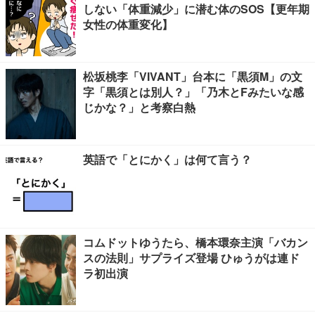
しない「体重減少」に潜む体のSOS【更年期
女性の体重変化】
松坂桃李「VIVANT」台本に「黒須M」の文
字「黒須とは別人？」「乃木とFみたいな感
じかな？」と考察白熱
英語で「とにかく」は何て言う？
コムドットゆうたら、橋本環奈主演「バカン
スの法則」サプライズ登場 ひゅうがは連ド
ラ初出演