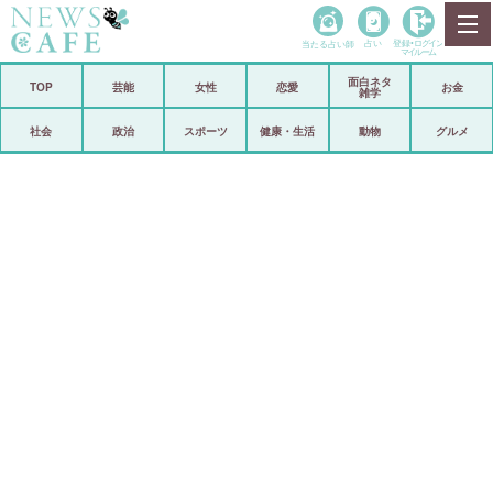
当たる占い師
占い
登録•
ログイン
マイルーム
面白ネタ
ホーム
TOP
芸能
女性
恋愛
お金
雑学
社会
政治
社会
政治
スポーツ
健康・生活
動物
グルメ
経済
海外
芸能
スポーツ
恋愛
ビックリ
コメントポスト
アリ／ナシ
リリース
ショップ
登録・ログイン/マイルーム