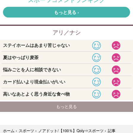
記事
ホーム
›
スポーツ
›
ノアドット/【100％】Qoly⇒スポーツ
›