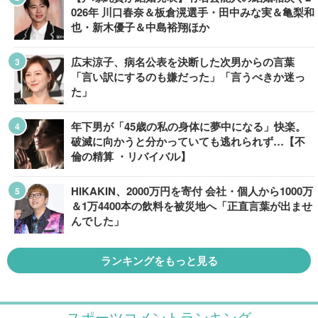
026年 川口春奈＆板倉滉選手・田中みな実＆亀梨和
也・新木優子＆中島裕翔ほか
広末涼子、病名公表を決断した次男からの言葉
「言い訳にするのも嫌だった」「言うべきか迷っ
た」
年下男が「45歳の私の身体に夢中になる」快楽。
破滅に向かうと分かっていても逃れられず…【不
倫の精算 ・リバイバル】
HIKAKIN、2000万円を寄付 会社・個人から1000万
＆1万4400本の飲料を被災地へ「正直言葉が出ませ
んでした」
ランキングをもっと見る