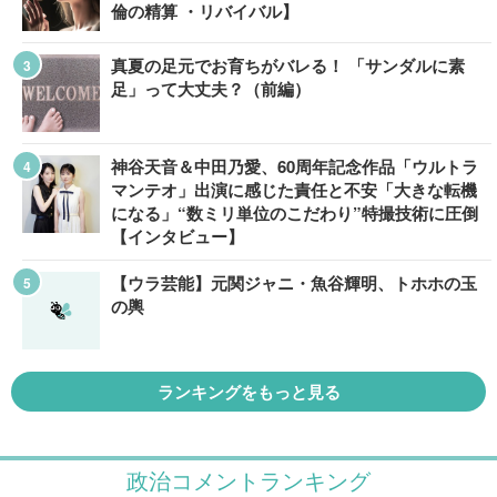
倫の精算 ・リバイバル】
真夏の足元でお育ちがバレる！ 「サンダルに素
足」って大丈夫？（前編）
神谷天音＆中田乃愛、60周年記念作品「ウルトラ
マンテオ」出演に感じた責任と不安「大きな転機
になる」“数ミリ単位のこだわり”特撮技術に圧倒
【インタビュー】
【ウラ芸能】元関ジャニ・魚谷輝明、トホホの玉
の輿
ランキングをもっと見る