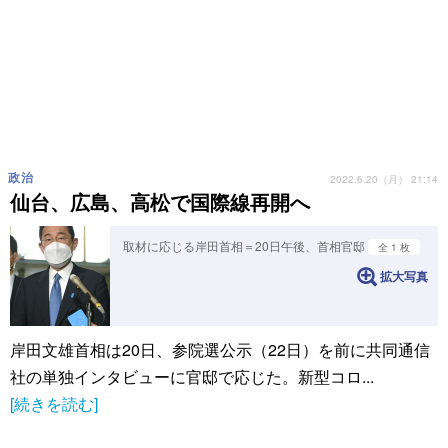
政治
2022.6.20（月） 21:14
仙台、広島、高松で国際線再開へ
取材に応じる岸田首相＝20日午後、首相官邸
全 1 枚
拡大写真
岸田文雄首相は20日、参院選公示（22日）を前に共同通信
社の単独インタビューに官邸で応じた。新型コロ...
[続きを読む]