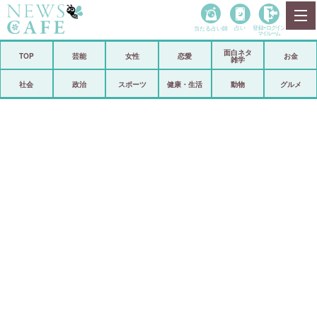
当たる占い師
占い
登録•
ログイン
マイルーム
面白ネタ
ホーム
TOP
芸能
女性
恋愛
お金
雑学
社会
政治
社会
政治
スポーツ
健康・生活
動物
グルメ
経済
海外
芸能
スポーツ
恋愛
ビックリ
コメントポスト
アリ／ナシ
リリース
ショップ
登録・ログイン/マイルーム