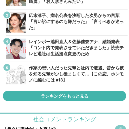
綺麗」「お人形さんみたい」
広末涼子、病名公表を決断した次男からの言葉
「言い訳にするのも嫌だった」「言うべきか迷っ
た」
レインボー池田直人＆佐藤佳奈アナ、結婚発表
「コント内で発表させていただきました」読売テ
レビ退社は生活拠点変更のため
作家の想い人だった先輩と社内で遭遇。昔から彼
を知る先輩が少し羨ましくて…【この恋、ホンモ
ノに編むには #13】
ランキングをもっと見る