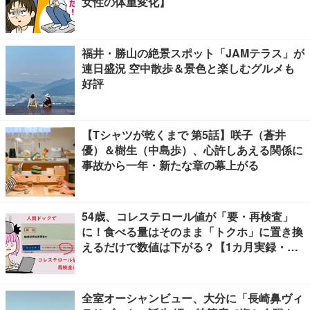
女性の体重変化】
福井・勝山の絶景スポット「JAMテラス」が
連日盛況 空中散歩＆景色と楽しむグルメも
好評
【Tシャツが乾くまで 第5話】咲子（蒼井
優）＆樹生（中島歩）、心許しあえる関係に
事故から一年・新たな章の幕上がる
54歳、コレステロール値が「要・再検査」
に！食べる量はそのまま「トクホ」に置き換
えるだけで数値は下がる？【1カ月実録・ビ
フォーアフター】
全室オーシャンビュー、大分に「長崎鼻ヴィ