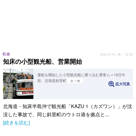
社会
2022.6.16（木） 12:23
知床の小型観光船、営業開始
運航を開始した小型観光船に乗り込む乗客ら＝16日午
前、北海道斜里町
全 1 枚
拡大写真
北海道・知床半島沖で観光船「KAZU 1（カズワン）」が沈
没した事故で、同じ斜里町のウトロ港を拠点と...
[続きを読む]