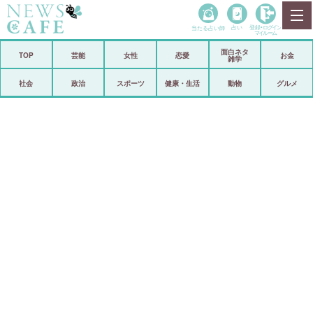
当たる占い師
占い
登録•
ログイン
マイルーム
面白ネタ
ホーム
TOP
芸能
女性
恋愛
お金
雑学
社会
政治
社会
政治
スポーツ
健康・生活
動物
グルメ
経済
海外
芸能
スポーツ
恋愛
ビックリ
コメントポスト
アリ／ナシ
リリース
ショップ
登録・ログイン/マイルーム