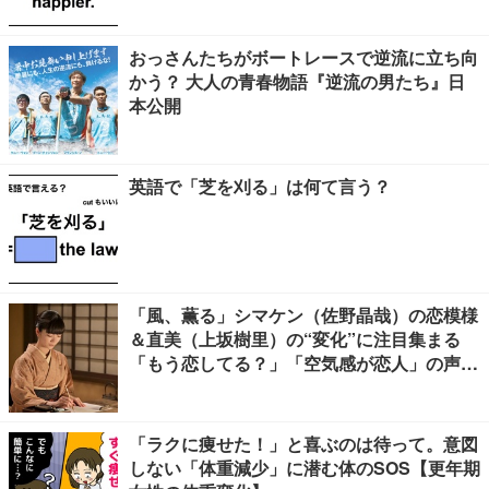
おっさんたちがボートレースで逆流に立ち向
かう？ 大人の青春物語『逆流の男たち』日
本公開
英語で「芝を刈る」は何て言う？
「風、薫る」シマケン（佐野晶哉）の恋模様
＆直美（上坂樹里）の“変化”に注目集まる
「もう恋してる？」「空気感が恋人」の声
【ネタバレあり】
「ラクに痩せた！」と喜ぶのは待って。意図
しない「体重減少」に潜む体のSOS【更年期