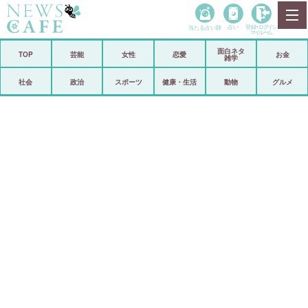
当たる占い師
占い
登録•
ログイン
マイルーム
面白ネタ
ホーム
TOP
芸能
女性
恋愛
お金
雑学
社会
政治
社会
政治
スポーツ
健康・生活
動物
グルメ
経済
海外
芸能
スポーツ
恋愛
ビックリ
コメントポスト
アリ／ナシ
リリース
ショップ
登録・ログイン/マイルーム