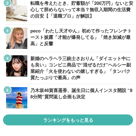
転職を考えたとき、貯蓄額が「200万円」ないと安
心して辞めらないって本当？無収入期間の生活費
の目安【「退職プロ」が解説】
peco「わたし天才やん」初めて作ったフレンチト
ースト披露「才能が爆発してる」「焼き加減が最
高」と反響
新婚のヘラヘラ三銃士さおりん「ダイエット中に
も良い」コンビニ商品で“混ぜるだけ”ヘルシー副
菜紹介「火を使わないの嬉しすぎる」「タンパク
質たっぷりで最高」の声
乃木坂46賀喜遥香、誕生日に個人インスタ開設 “8
8分間”質問返し企画も決定
ランキングをもっと見る