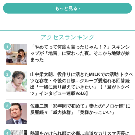
アクセスランキング
「やめてって何度も言ったじゃん！？」スキンシ
ップが「地雷」に変わった夜。そこから地獄が始
まった
山中柔太朗、役作りに活きたM!LKでの活動 トクベ
ツな存在・今後の目標…グループ愛溢れる回答続
出「一緒に乗り越えていきたい」【「君がトクベ
ツ」インタビュー連載Vol.6】
佐藤二朗「33年間で初めて」妻との“ノロケ砲”に
反響続々「威力抜群」「奥様かっこいい」
熱湯をかけられ顔に火傷…非道なカリスマ店長に