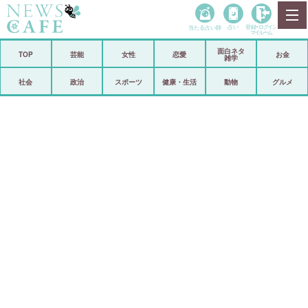
当たる占い師
占い
登録•
ログイン
マイルーム
面白ネタ
ホーム
TOP
芸能
女性
恋愛
お金
雑学
社会
政治
社会
政治
スポーツ
健康・生活
動物
グルメ
経済
海外
芸能
スポーツ
恋愛
ビックリ
コメントポスト
アリ／ナシ
リリース
ショップ
登録・ログイン/マイルーム