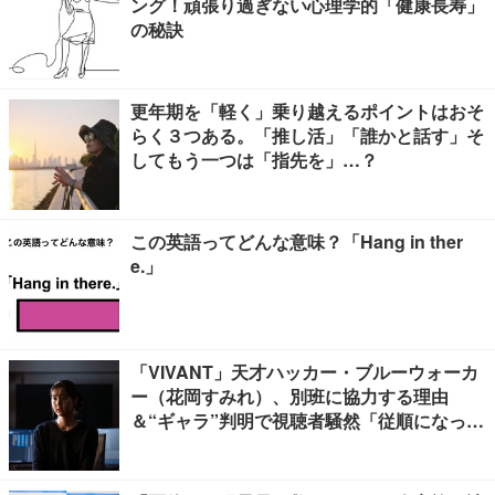
ング！頑張り過ぎない心理学的「健康長寿」
の秘訣
更年期を「軽く」乗り越えるポイントはおそ
らく３つある。「推し活」「誰かと話す」そ
してもう一つは「指先を」…？
この英語ってどんな意味？「Hang in ther
e.」
「VIVANT」天才ハッカー・ブルーウォーカ
ー（花岡すみれ）、別班に協力する理由
＆“ギャラ”判明で視聴者騒然「従順になった
理由に納得」「裏切れば死か」