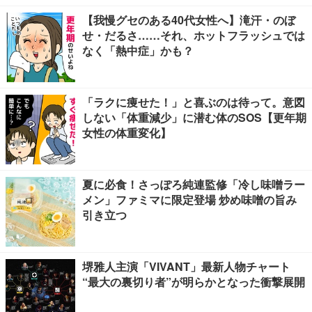
【我慢グセのある40代女性へ】滝汗・のぼ
せ・だるさ……それ、ホットフラッシュでは
なく「熱中症」かも？
「ラクに痩せた！」と喜ぶのは待って。意図
しない「体重減少」に潜む体のSOS【更年期
女性の体重変化】
夏に必食！さっぽろ純連監修「冷し味噌ラー
メン」ファミマに限定登場 炒め味噌の旨み
引き立つ
堺雅人主演「VIVANT」最新人物チャート
“最大の裏切り者”が明らかとなった衝撃展開