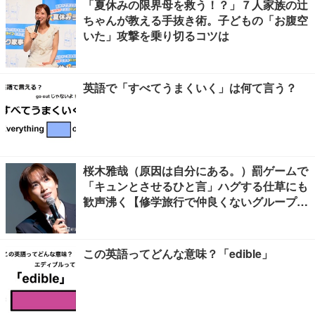
「夏休みの限界母を救う！？」７人家族の辻
ちゃんが教える手抜き術。子どもの「お腹空
いた」攻撃を乗り切るコツは
英語で「すべてうまくいく」は何て言う？
桜木雅哉（原因は自分にある。）罰ゲームで
「キュンとさせるひと言」ハグする仕草にも
歓声沸く【修学旅行で仲良くないグループに
入りました】
この英語ってどんな意味？「edible」