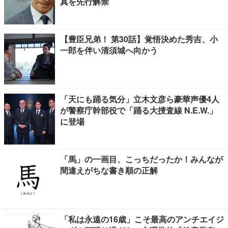
真を先行解禁
【豊臣兄弟！ 第30話】覚悟決めた秀吉、小
一郎を伴い清須城へ向かう
「天にも踊る気分」立木文彦ら豪華声優4人
が警察庁幹部役で「踊る大捜査線 N.E.W.」
に登場
「馬」の一画目、こっちだったか！みんなが
間違えがちな書き順の正解
「私は永遠の16歳」こそ最高のアンチエイジ