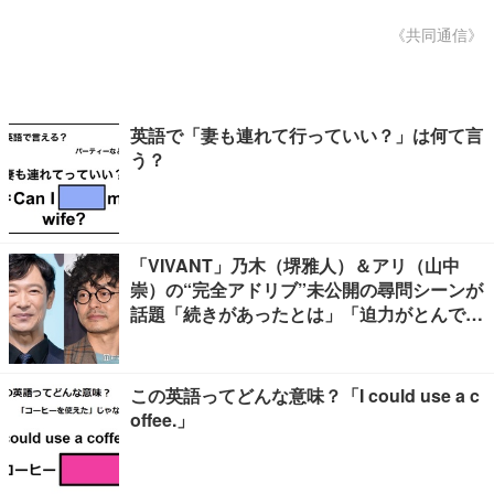
《共同通信》
英語で「妻も連れて行っていい？」は何て言
う？
「VIVANT」乃木（堺雅人）＆アリ（山中
崇）の“完全アドリブ”未公開の尋問シーンが
話題「続きがあったとは」「迫力がとんでも
ない」
この英語ってどんな意味？「I could use a c
offee.」