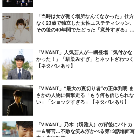
「当時は女が働く場所なんてなかった」仕方
なく23歳で独立した女性エステティシャン、
その後の40年間でたどった「意外すぎる」紆
余曲折
「VIVANT」人気芸人が一瞬登場「気付かな
かった！」「馴染みすぎ」とネットざわつく
【ネタバレあり】
「VIVANT」“最大の裏切り者”の正体判明 ま
さかの人物に衝撃走る「もう何も信じられな
い」「ショックすぎる」【ネタバレあり】
「VIVANT」乃木（堺雅人）の背後にパトカ
ー＆警官…不敵な笑み浮かべる第13話場面写