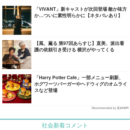
「VIVANT」新キャストが次回登場 敵か味方
か…ついに素性明らかに【ネタバレあり】
【風、薫る 第97回あらすじ】直美、派出看
護の依頼引き受ける 横沢がやってくる
「Harry Potter Cafe」一部メニュー刷新、
ホグワーツバーガーやヘドウィグのオムライ
スなど登場
Recommended by