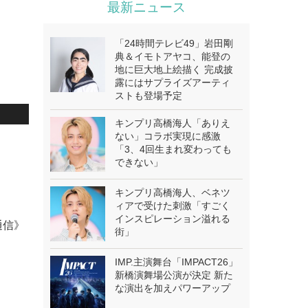
最新ニュース
「24時間テレビ49」岩田剛
典＆イモトアヤコ、能登の
地に巨大地上絵描く 完成披
露にはサプライズアーティ
ストも登場予定
キンプリ高橋海人「ありえ
ない」コラボ実現に感激
「3、4回生まれ変わっても
できない」
キンプリ高橋海人、ベネツ
ィアで受けた刺激「すごく
インスピレーション溢れる
通信》
街」
IMP.主演舞台「IMPACT26」
新橋演舞場公演が決定 新た
な演出を加えパワーアップ