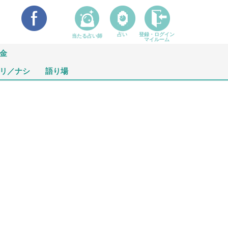
占い
登録・ログイン
当たる占い師
マイルーム
金
リ／ナシ
語り場