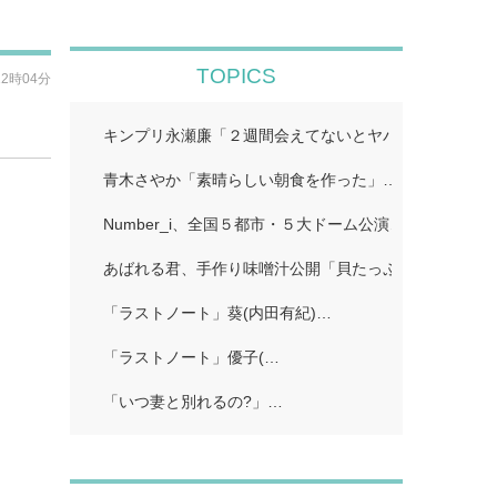
TOPICS
12時04分
キンプリ永瀬廉「２週間会えてないとヤバいってなる」
青木さやか「素晴らしい朝食を作った」…
Number_i、全国５都市・５大ドーム公演…
あばれる君、手作り味噌汁公開「貝たっぷりで美味しそ
「ラストノート」葵(内田有紀)…
「ラストノート」優子(…
「いつ妻と別れるの?」…