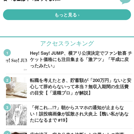
アクセスランキング
Hey! Say! JUMP、横アリ公演決定でファン歓喜 チ
ケット価格にも注目集まる「激アツ」「平成に戻
ったみたい」
転職を考えたとき、貯蓄額が「200万円」ないと安
心して辞めらないって本当？無収入期間の生活費
の目安【「退職プロ」が解説】
「何これ…!?」朝からスマホの通知が止まらな
い！誤投稿画像が拡散され大炎上【醜い私があな
たになるまで #19】