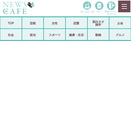
当たる占い師
占い
登録•
ログイン
マイルーム
面白ネタ
ホーム
TOP
芸能
女性
恋愛
お金
雑学
社会
政治
社会
政治
スポーツ
健康・生活
動物
グルメ
経済
海外
芸能
スポーツ
恋愛
ビックリ
コメントポスト
アリ／ナシ
リリース
ショップ
登録・ログイン/マイルーム