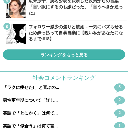
広末涼子、病名公表を決断した次男からの言葉
「言い訳にするのも嫌だった」「言うべきか迷っ
た」
フォロワー減少の焦りと嫉妬…一気にバズらせる
ため酔っ払って自暴自棄に【醜い私があなたにな
るまで #18】
ランキングをもっと見る