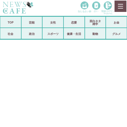
当たる占い師
占い
登録•
ログイン
マイルーム
面白ネタ
ホーム
TOP
芸能
女性
恋愛
お金
雑学
社会
政治
社会
政治
スポーツ
健康・生活
動物
グルメ
経済
海外
芸能
スポーツ
恋愛
ビックリ
コメントポスト
アリ／ナシ
リリース
ショップ
登録・ログイン/マイルーム