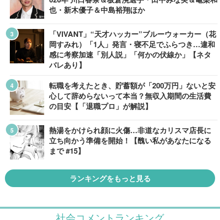
也・新木優子＆中島裕翔ほか
「VIVANT」“天才ハッカー”ブルーウォーカー（花
岡すみれ）「1人」発言・寝不足でふらつき…違和
感に考察加速「別人説」「何かの伏線か」【ネタ
バレあり】
転職を考えたとき、貯蓄額が「200万円」ないと安
心して辞めらないって本当？無収入期間の生活費
の目安【「退職プロ」が解説】
熱湯をかけられ顔に火傷…非道なカリスマ店長に
立ち向かう準備を開始！【醜い私があなたになる
まで #15】
ランキングをもっと見る