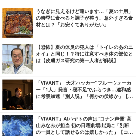
うなぎに見えるけど違います…「夏の土用」
の時季に食べると調子が整う、意外すぎる食
材とは？「お安くてありがたい」
【恐怖】夏の体臭の犯人は「トイレのあのニ
オイ」と同じ！？特に注意すべき体の部位と
は【皮膚ガス研究の第一人者が解説】
「VIVANT」“天才ハッカー”ブルーウォーカ
ー「1人」発言・寝不足でふらつき…違和感
に考察加速「別人説」「何かの伏線か」【ネ
タバレあり】
「VIVANT」AIハヤトの声は“コナン声優”高
山みなみが担当 初の日曜劇場出演に「別班
の一員として話せるのは嬉しかった」【コメ