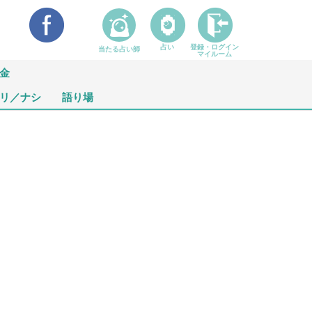
占い
登録・ログイン
当たる占い師
マイルーム
金
リ／ナシ
語り場