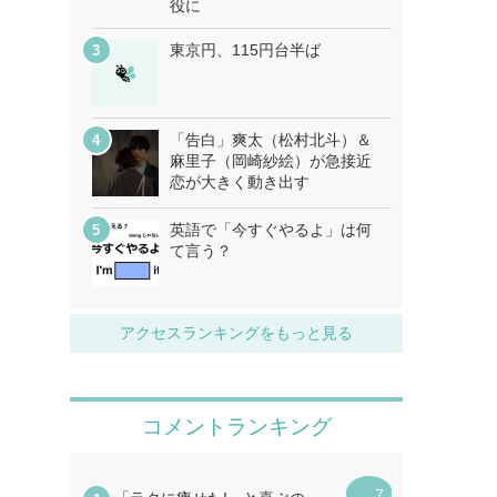
役に
東京円、115円台半ば
「告白」爽太（松村北斗）＆
麻里子（岡崎紗絵）が急接近
恋が大きく動き出す
英語で「今すぐやるよ」は何
て言う？
アクセスランキングをもっと見る