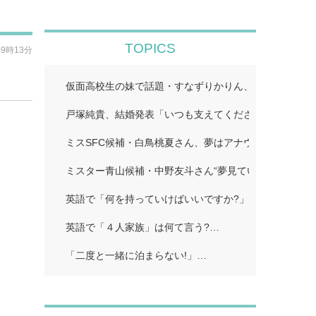
TOPICS
19時13分
仮面高校生の妹で話題・すなずりかりん、人生初の“裸眼
戸塚純貴、結婚発表「いつも支えてくださる皆さまのお
ミスSFC候補・白鳥桃夏さん、夢はアナウンサー 学生
ミスター青山候補・中野友斗さん“夢見ていた賞受賞に感
英語で「何を持っていけばいいですか?」…
英語で「４人家族」は何て言う?…
「二度と一緒に泊まらない!」…