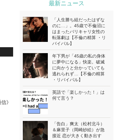
最新ニュース
「人生勝ち組だったはずな
のに…」。45歳で不倫沼に
はまったバリキャリ女性の
転落劇は【不倫の精算 ・リ
バイバル】
年下男が「45歳の私の身体
に夢中になる」快楽。破滅
に向かうと分かっていても
逃れられず…【不倫の精算
・リバイバル】
英語で「楽しかった！」は
何て言う？
通信》
「告白」爽太（松村北斗）
＆麻里子（岡崎紗絵）が急
接近 恋が大きく動き出す