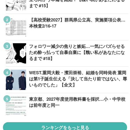
まで #15】
【高校受験2027】群馬県公立高、実施要項公表…
本検査2/16-17
フォロワー減少の焦りと嫉妬…一気にバズらせる
ため酔っ払って自暴自棄に【醜い私があなたにな
るまで #18】
WEST.重岡大毅・濱田崇裕、結婚を同時発表 重岡
は第1子誕生伝える「決して当たり前ではない、尊
いものでした」【全文】
東京都、2027年度使用教科書を採択…小・中学校
は前年度と同一
ランキングをもっと見る