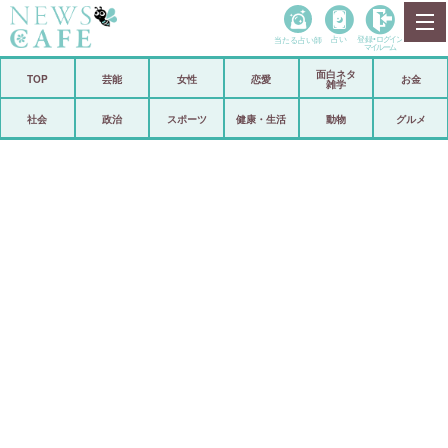
当たる占い師
占い
登録•
ログイン
マイルーム
面白ネタ
ホーム
TOP
芸能
女性
恋愛
お金
雑学
社会
政治
社会
政治
スポーツ
健康・生活
動物
グルメ
経済
海外
芸能
スポーツ
恋愛
ビックリ
コメントポスト
アリ／ナシ
リリース
ショップ
登録・ログイン/マイルーム