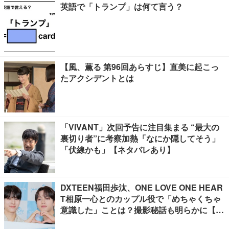
英語で「トランプ」は何て言う？
【風、薫る 第96回あらすじ】直美に起こっ
たアクシデントとは
「VIVANT」次回予告に注目集まる “最大の
裏切り者”に考察加熱「なにか隠してそう」
「伏線かも」【ネタバレあり】
DXTEEN福田歩汰、ONE LOVE ONE HEAR
T相原一心とのカップル役で「めちゃくちゃ
意識した」ことは？撮影秘話も明らかに【Y
our Sky ハレのち恋】