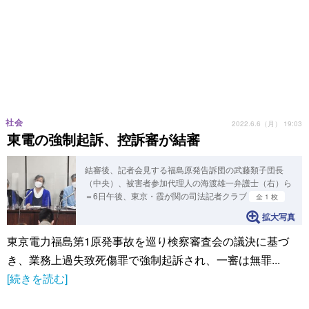
社会
2022.6.6（月） 19:03
東電の強制起訴、控訴審が結審
結審後、記者会見する福島原発告訴団の武藤類子団長
（中央）、被害者参加代理人の海渡雄一弁護士（右）ら
＝6日午後、東京・霞が関の司法記者クラブ
全 1 枚
拡大写真
東京電力福島第1原発事故を巡り検察審査会の議決に基づ
き、業務上過失致死傷罪で強制起訴され、一審は無罪...
[続きを読む]