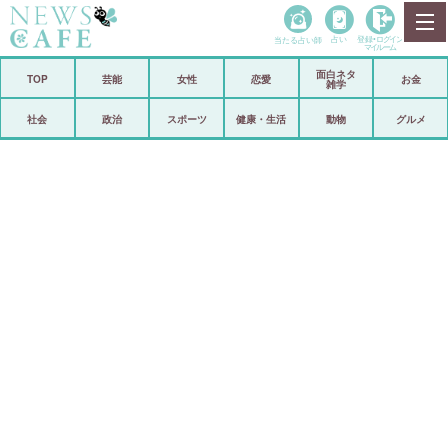
当たる占い師
占い
登録•
ログイン
マイルーム
面白ネタ
ホーム
TOP
芸能
女性
恋愛
お金
雑学
社会
政治
社会
政治
スポーツ
健康・生活
動物
グルメ
経済
海外
芸能
スポーツ
恋愛
ビックリ
コメントポスト
アリ／ナシ
リリース
ショップ
登録・ログイン/マイルーム