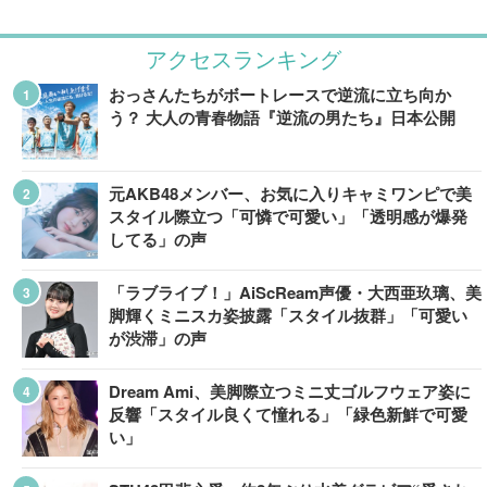
アクセスランキング
おっさんたちがボートレースで逆流に立ち向か
う？ 大人の青春物語『逆流の男たち』日本公開
元AKB48メンバー、お気に入りキャミワンピで美
スタイル際立つ「可憐で可愛い」「透明感が爆発
してる」の声
「ラブライブ！」AiScReam声優・大西亜玖璃、美
脚輝くミニスカ姿披露「スタイル抜群」「可愛い
が渋滞」の声
Dream Ami、美脚際立つミニ丈ゴルフウェア姿に
反響「スタイル良くて憧れる」「緑色新鮮で可愛
い」