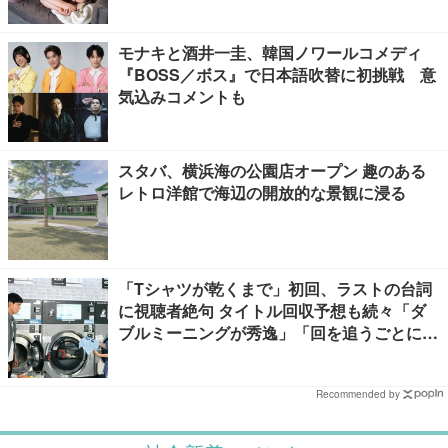
までに4年かかった理由【100人の更年期・
リバイバル】
モナキと酒井一圭、韓国ノワールコメディ
『BOSS／ボス』で日本語吹替に初挑戦 意
気込みコメントも
スタバ、横浜海の公園店オープン 趣のある
レトロ洋館で海辺の開放的な景観に浸る
「Tシャツが乾くまで」初回、ラストの台詞
に視聴者絶句 タイトル回収予想も続々「ダ
ブルミーニングが秀逸」「回を追うごとに意
味が変わっていきそう」
Recommended by