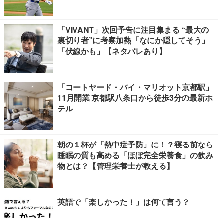
「VIVANT」次回予告に注目集まる “最大の
裏切り者”に考察加熱「なにか隠してそう」
「伏線かも」【ネタバレあり】
「コートヤード・バイ・マリオット京都駅」
11月開業 京都駅八条口から徒歩3分の最新ホ
テル
朝の１杯が「熱中症予防」に！？寝る前なら
睡眠の質も高める「ほぼ完全栄養食」の飲み
物とは？【管理栄養士が教える】
英語で「楽しかった！」は何て言う？