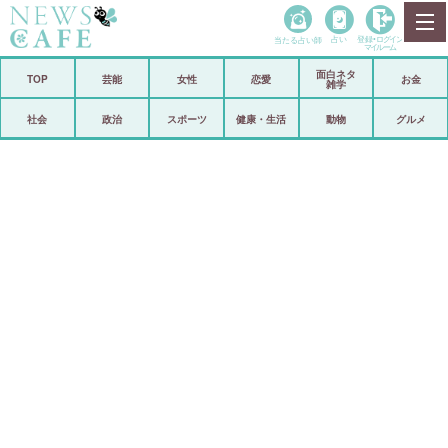
当たる占い師
占い
登録•
ログイン
マイルーム
面白ネタ
ホーム
TOP
芸能
女性
恋愛
お金
雑学
社会
政治
社会
政治
スポーツ
健康・生活
動物
グルメ
経済
海外
芸能
スポーツ
恋愛
ビックリ
コメントポスト
アリ／ナシ
リリース
ショップ
登録・ログイン/マイルーム