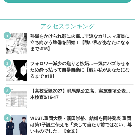
アクセスランキング
熱湯をかけられ顔に火傷…非道なカリスマ店長に
立ち向かう準備を開始！【醜い私があなたになる
まで #15】
フォロワー減少の焦りと嫉妬…一気にバズらせる
ため酔っ払って自暴自棄に【醜い私があなたにな
るまで #18】
【高校受験2027】群馬県公立高、実施要項公表…
本検査2/16-17
WEST.重岡大毅・濱田崇裕、結婚を同時発表 重岡
は第1子誕生伝える「決して当たり前ではない、尊
いものでした」【全文】