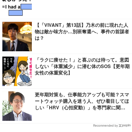
【「VIVANT」第13話】乃木の前に現れた人
物は敵か味方か…別班奪還へ、事件の首謀者
は？
「ラクに痩せた！」と喜ぶのは待って。意図
しない「体重減少」に潜む体のSOS【更年期
女性の体重変化】
更年期対策も、仕事能力アップも可能？スマ
ートウォッチ購入を迷う人、ぜひ着目してほ
しい「HRV（心拍変動）」を専門家に聞き
ました
Recommended by