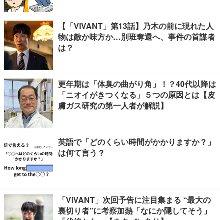
【「VIVANT」第13話】乃木の前に現れた人
物は敵か味方か…別班奪還へ、事件の首謀者
は？
更年期は「体臭の曲がり角」！？40代以降は
「ニオイがきつくなる」５つの原因とは【皮
膚ガス研究の第一人者が解説】
英語で「どのくらい時間がかかりますか？」
は何て言う？
「VIVANT」次回予告に注目集まる “最大の
裏切り者”に考察加熱「なにか隠してそう」