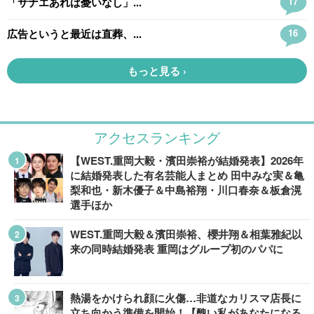
アクセスランキング
【WEST.重岡大毅・濱田崇裕が結婚発表】2026年
に結婚発表した有名芸能人まとめ 田中みな実＆亀
梨和也・新木優子＆中島裕翔・川口春奈＆板倉滉
選手ほか
WEST.重岡大毅＆濱田崇裕、櫻井翔＆相葉雅紀以
来の同時結婚発表 重岡はグループ初のパパに
熱湯をかけられ顔に火傷…非道なカリスマ店長に
立ち向かう準備を開始！【醜い私があなたになる