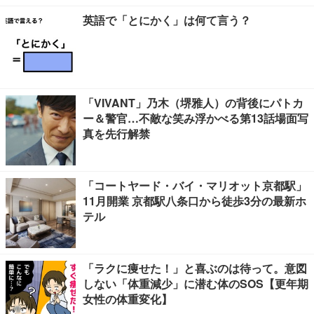
英語で「とにかく」は何て言う？
「VIVANT」乃木（堺雅人）の背後にパトカ
ー＆警官…不敵な笑み浮かべる第13話場面写
真を先行解禁
「コートヤード・バイ・マリオット京都駅」
11月開業 京都駅八条口から徒歩3分の最新ホ
テル
「ラクに痩せた！」と喜ぶのは待って。意図
しない「体重減少」に潜む体のSOS【更年期
女性の体重変化】