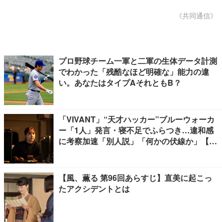
《共同通信》
プロ野球チーム一軍と二軍の生体データ計測
でわかった「残酷なほど明確な」能力の違
い。あなたはタイプAそれともB？
「VIVANT」“天才ハッカー”ブルーウォーカ
ー「1人」発言・寝不足でふらつき…違和感
に考察加速「別人説」「何かの伏線か」【ネ
タバレあり】
【風、薫る 第96回あらすじ】直美に起こっ
たアクシデントとは