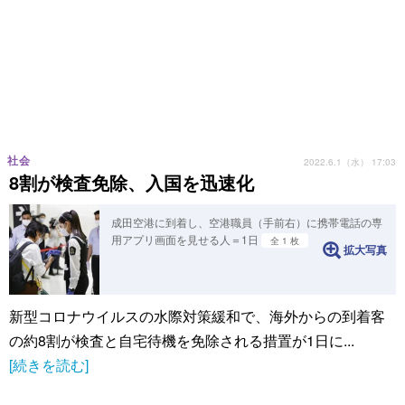
社会
2022.6.1（水） 17:03
8割が検査免除、入国を迅速化
成田空港に到着し、空港職員（手前右）に携帯電話の専
用アプリ画面を見せる人＝1日
全 1 枚
拡大写真
新型コロナウイルスの水際対策緩和で、海外からの到着客
の約8割が検査と自宅待機を免除される措置が1日に...
[続きを読む]