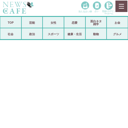
当たる占い師
占い
登録•
ログイン
マイルーム
面白ネタ
ホーム
TOP
芸能
女性
恋愛
お金
雑学
社会
政治
社会
政治
スポーツ
健康・生活
動物
グルメ
経済
海外
芸能
スポーツ
恋愛
ビックリ
コメントポスト
アリ／ナシ
リリース
ショップ
登録・ログイン/マイルーム