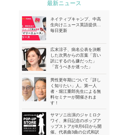
最新ニュース
ネイティブキャンプ、中高
生向けニュース英語提供…
毎日更新
広末涼子、病名公表を決断
した次男からの言葉「言い
訳にするのも嫌だった」
「言うべきか迷った」
男性更年期について「詳し
く知りたい」人。第一人
者・堀江重郎先生による無
料セミナーが開催されま
す！
サマソニ出演のジャミロク
ワイ、来日記念のポップア
ップストアが8月6日から開
催。代表曲3曲の公式和訳