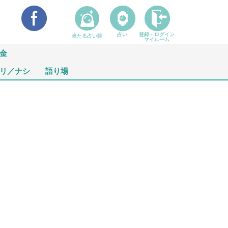
占い
登録・ログイン
当たる占い師
マイルーム
金
リ／ナシ
語り場