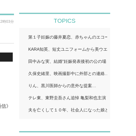
TOPICS
22時03分
第１子妊娠の藤井夏恋、赤ちゃんのエコー写真公開「鼻
KARA知英、短丈ユニフォームから美ウエストちらり「
田中みな実、結婚"妊娠発表後初の公の場 WEST.重岡
久保史緒里、映画撮影中に外部との連絡…
りん、黒川医師からの意外な提案…
テレ東、東野圭吾さん追悼 亀梨和也主演「東野圭吾 手
通信》
夫を亡くして１０年、社会人になった娘とふたり暮らし