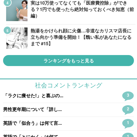
実は10万使ってなくても「医療費控除」ができ
る？1円でも使ったら絶対知っておくべき知恵（前
編）
熱湯をかけられ顔に火傷…非道なカリスマ店長に
立ち向かう準備を開始！【醜い私があなたになる
まで #15】
ランキングをもっと見る