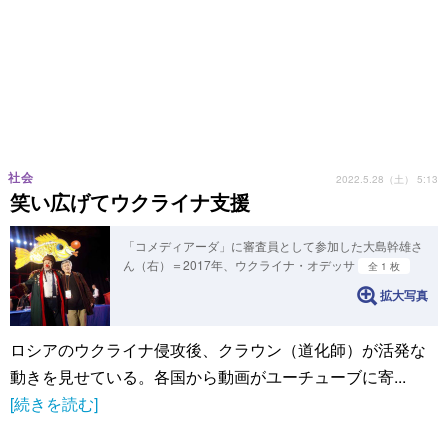
社会
2022.5.28（土） 5:13
笑い広げてウクライナ支援
「コメディアーダ」に審査員として参加した大島幹雄さ
ん（右）＝2017年、ウクライナ・オデッサ
全 1 枚
拡大写真
ロシアのウクライナ侵攻後、クラウン（道化師）が活発な
動きを見せている。各国から動画がユーチューブに寄...
[続きを読む]