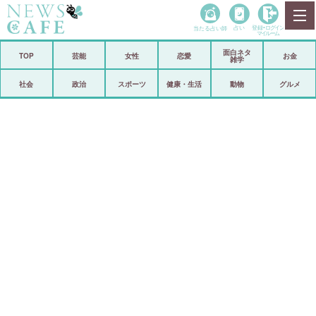
当たる占い師
占い
登録•
ログイン
マイルーム
面白ネタ
ホーム
TOP
芸能
女性
恋愛
お金
雑学
社会
政治
社会
政治
スポーツ
健康・生活
動物
グルメ
経済
海外
芸能
スポーツ
恋愛
ビックリ
コメントポスト
アリ／ナシ
リリース
ショップ
登録・ログイン/マイルーム