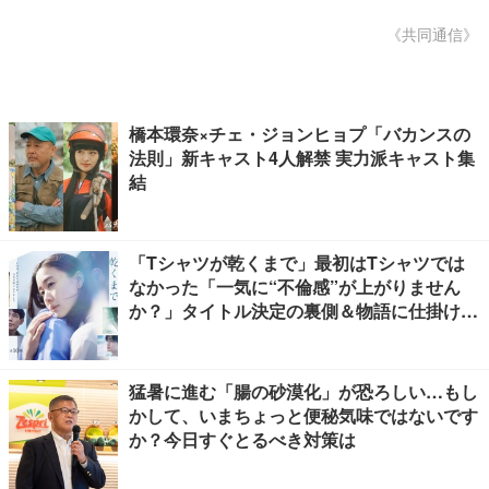
《共同通信》
橋本環奈×チェ・ジョンヒョプ「バカンスの
法則」新キャスト4人解禁 実力派キャスト集
結
「Tシャツが乾くまで」最初はTシャツでは
なかった「一気に“不倫感”が上がりません
か？」タイトル決定の裏側＆物語に仕掛けた
ユニークな視点【脚本家・生方美久氏インタ
ビュー】
猛暑に進む「腸の砂漠化」が恐ろしい…もし
かして、いまちょっと便秘気味ではないです
か？今日すぐとるべき対策は