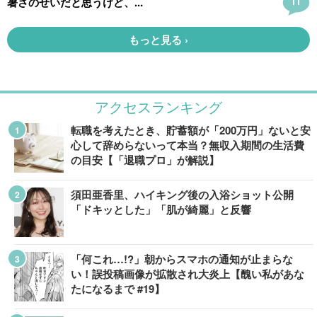
アクセスランキング
転職を考えたとき、貯蓄額が「200万円」ないと安
心して辞めらないって本当？無収入期間の生活費
の目安【「退職プロ」が解説】
須田亜香里、ハイキング後の入浴ショット公開
「ドキッとした」「肌が綺麗」と反響
「何これ…!?」朝からスマホの通知が止まらな
い！誤投稿画像が拡散され大炎上【醜い私があな
たになるまで #19】