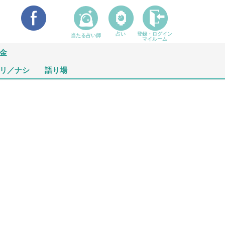
占い
登録・ログイン
当たる占い師
マイルーム
金
リ／ナシ
語り場