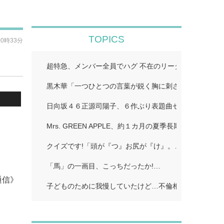
TOPICS
00時33分
超特急、メンバー全員でハグ 不在のリーダ・リョウガ
黒木華「一つひとつの言葉が鋭く胸に刺さる」…
日向坂４６正源司陽子、６作ぶり表題曲センターに 初
Mrs. GREEN APPLE、約１カ月の夏季長期休暇を発
クイズです!「頭が『つ』お尻が『け』。…
「馬」の一画目、こっちだったか!…
通信》
子どものために我慢していたけど…不倫相手に「離婚し