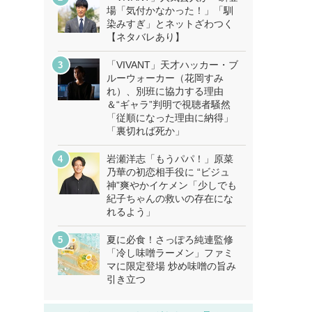
場「気付かなかった！」「馴
染みすぎ」とネットざわつく
【ネタバレあり】
「VIVANT」天才ハッカー・ブ
ルーウォーカー（花岡すみ
れ）、別班に協力する理由
＆“ギャラ”判明で視聴者騒然
「従順になった理由に納得」
「裏切れば死か」
岩瀬洋志「もうパパ！」原菜
乃華の初恋相手役に “ビジュ
神”爽やかイケメン「少しでも
紀子ちゃんの救いの存在にな
れるよう」
夏に必食！さっぽろ純連監修
「冷し味噌ラーメン」ファミ
マに限定登場 炒め味噌の旨み
引き立つ