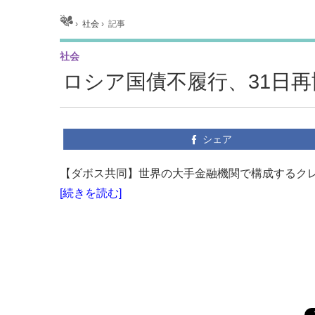
ホーム
›
社会
›
記事
社会
ロシア国債不履行、31日再
シェア
【ダボス共同】世界の大手金融機関で構成するクレジ
[続きを読む]