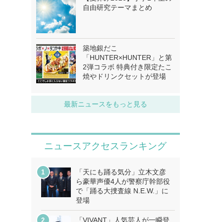
自由研究テーマまとめ
築地銀だこ
「HUNTER×HUNTER」と第
2弾コラボ 特典付き限定たこ
焼やドリンクセットが登場
最新ニュースをもっと見る
ニュースアクセスランキング
「天にも踊る気分」立木文彦
ら豪華声優4人が警察庁幹部役
で「踊る大捜査線 N.E.W.」に
登場
「VIVANT」人気芸人が一瞬登