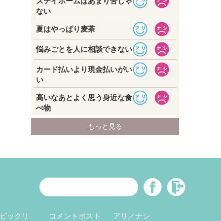
ビックリ
コメントポスト
アリ／ナシ