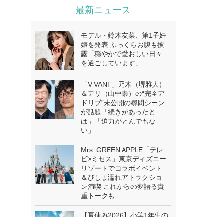
最新ニュース
モデル・鈴木友菜、第1子妊
娠を発表 ふっくらお腹も披
露「穏やかで愛おしい日々
を過ごしています」
「VIVANT」乃木（堺雅人）
＆アリ（山中崇）の“完全ア
ドリブ”未公開の尋問シーン
が話題「続きがあったと
は」「迫力がとんでもな
い」
Mrs. GREEN APPLE「テレ
ビ×ミセス」東京ディズニー
リゾートでコラボイベント
＆びしょ濡れアトラクショ
ン満喫 これからの夢語る貴
重トークも
【夏休み2026】小学1年生の