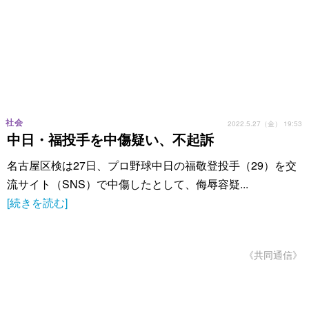
社会
2022.5.27（金） 19:53
中日・福投手を中傷疑い、不起訴
名古屋区検は27日、プロ野球中日の福敬登投手（29）を交
流サイト（SNS）で中傷したとして、侮辱容疑...
[続きを読む]
《共同通信》