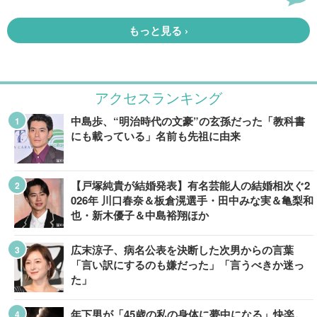
アクセスランキング
中島歩、“明治時代の文豪”の玄孫だった「教科書
にも載っている」名前も先祖に由来
【戸塚純貴が結婚発表】有名芸能人の結婚相次ぐ2
026年 川口春奈＆板倉滉選手・田中みな実＆亀梨和
也・新木優子＆中島裕翔ほか
広末涼子、病名公表を決断した次男からの言葉
「言い訳にするのも嫌だった」「言うべきか迷っ
た」
年下男が「45歳の私の身体に夢中になる」快楽。