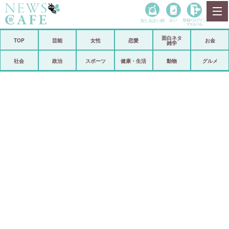
当たる占い師
占い
登録•
ログイン
マイルーム
面白ネタ
ホーム
TOP
芸能
女性
恋愛
お金
雑学
社会
政治
社会
政治
スポーツ
健康・生活
動物
グルメ
経済
海外
芸能
スポーツ
恋愛
ビックリ
コメントポスト
アリ／ナシ
リリース
ショップ
登録・ログイン/マイルーム