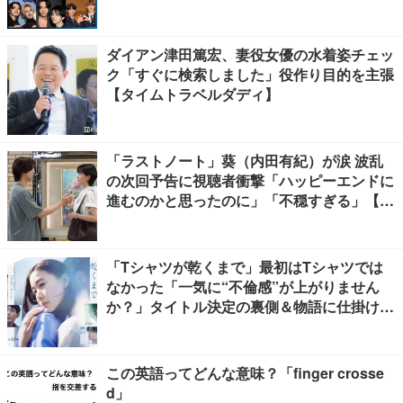
ダイアン津田篤宏、妻役女優の水着姿チェッ
ク「すぐに検索しました」役作り目的を主張
【タイムトラベルダディ】
「ラストノート」葵（内田有紀）が涙 波乱
の次回予告に視聴者衝撃「ハッピーエンドに
進むのかと思ったのに」「不穏すぎる」【ネ
タバレあり】
「Tシャツが乾くまで」最初はTシャツでは
なかった「一気に“不倫感”が上がりません
か？」タイトル決定の裏側＆物語に仕掛けた
ユニークな視点【脚本家・生方美久氏インタ
ビュー】
この英語ってどんな意味？「finger crosse
d」