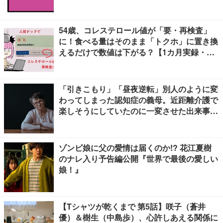
54歳、コレステロール値が「要・再検査」
に！食べる量はそのまま「トクホ」に置き換
えるだけで数値は下がる？【1カ月実録・ビ
フォーアフター】
「引きこもり」「昼夜逆転」別人のように変
わってしまった認知症の義母。近距離介護で
楽しそうにしていたのに一変させた出来事と
は
ゾンビ娘に父の愛情は届くのか!? 花江夏樹
のナレ入り予告編公開『世界で最後の愛しい
娘！』
【Tシャツが乾くまで 第5話】咲子（蒼井
優）＆樹生（中島歩）、心許しあえる関係に