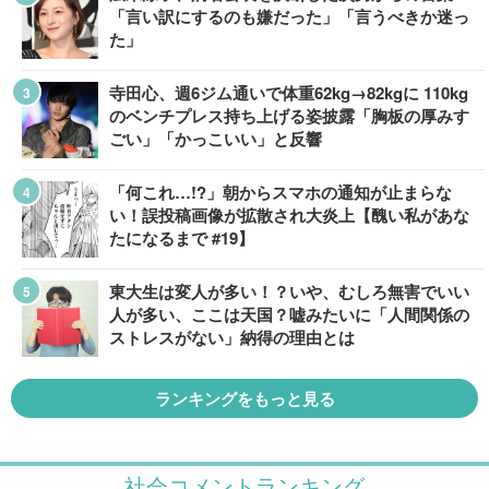
「言い訳にするのも嫌だった」「言うべきか迷っ
た」
寺田心、週6ジム通いで体重62kg→82kgに 110kg
のベンチプレス持ち上げる姿披露「胸板の厚みす
ごい」「かっこいい」と反響
「何これ…!?」朝からスマホの通知が止まらな
い！誤投稿画像が拡散され大炎上【醜い私があな
たになるまで #19】
東大生は変人が多い！？いや、むしろ無害でいい
人が多い、ここは天国？嘘みたいに「人間関係の
ストレスがない」納得の理由とは
ランキングをもっと見る