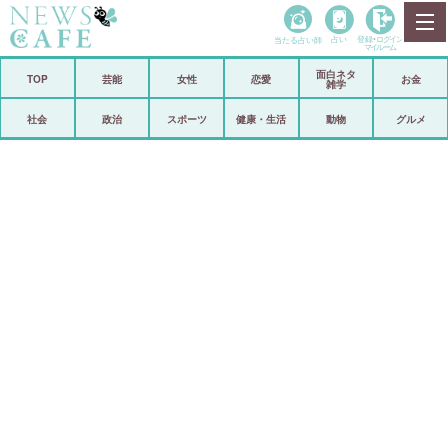
当たる占い師
占い
登録•
ログイン
マイルーム
面白ネタ
ホーム
TOP
芸能
女性
恋愛
お金
雑学
社会
政治
社会
政治
スポーツ
健康・生活
動物
グルメ
経済
海外
芸能
スポーツ
恋愛
ビックリ
コメントポスト
アリ／ナシ
リリース
ショップ
登録・ログイン/マイルーム