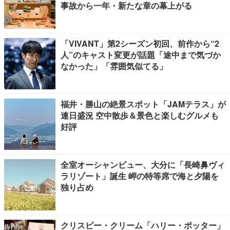
事故から一年・新たな章の幕上がる
「VIVANT」第2シーズン初回、前作から“2
人”のキャスト変更が話題「途中まで気づか
なかった」「雰囲気似てる」
福井・勝山の絶景スポット「JAMテラス」が
連日盛況 空中散歩＆景色と楽しむグルメも
好評
全室オーシャンビュー、大分に「長崎鼻ヴィ
ラリゾート」誕生 岬の特等席で海と夕陽を
独り占め
クリスピー・クリーム「ハリー・ポッター」