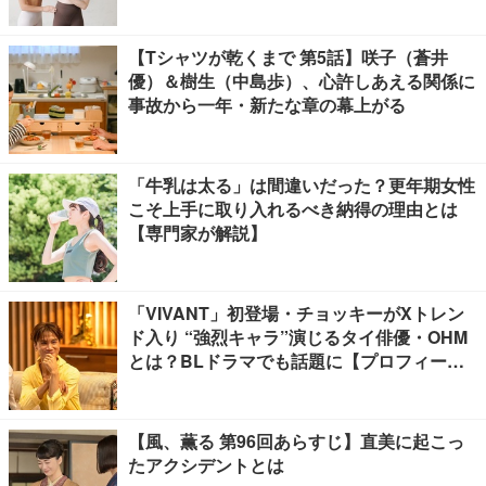
【Tシャツが乾くまで 第5話】咲子（蒼井
優）＆樹生（中島歩）、心許しあえる関係に
事故から一年・新たな章の幕上がる
「牛乳は太る」は間違いだった？更年期女性
こそ上手に取り入れるべき納得の理由とは
【専門家が解説】
「VIVANT」初登場・チョッキーがXトレン
ド入り “強烈キャラ”演じるタイ俳優・OHM
とは？BLドラマでも話題に【プロフィー
ル】
【風、薫る 第96回あらすじ】直美に起こっ
たアクシデントとは