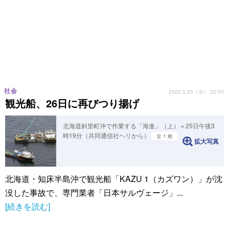
社会
2022.5.25（水） 22:03
観光船、26日に再びつり揚げ
北海道斜里町沖で作業する「海進」（上）＝25日午後3
時19分（共同通信社ヘリから）
全 1 枚
拡大写真
北海道・知床半島沖で観光船「KAZU 1（カズワン）」が沈
没した事故で、専門業者「日本サルヴェージ」...
[続きを読む]