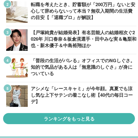
転職を考えたとき、貯蓄額が「200万円」ないと安
心して辞めらないって本当？無収入期間の生活費
の目安【「退職プロ」が解説】
【戸塚純貴が結婚発表】有名芸能人の結婚相次ぐ2
026年 川口春奈＆板倉滉選手・田中みな実＆亀梨和
也・新木優子＆中島裕翔ほか
「普段の生活がバレる」オフィスでのNGしぐさ。
知的で気品がある人は「無意識のしぐさ」が身に
ついている
アシメな「レースキャミ」が今年顔。真夏でも涼
し気な上下サテンの着こなし術【40代の毎日コー
デ】
ランキングをもっと見る