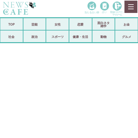
当たる占い師
占い
登録•
ログイン
マイルーム
面白ネタ
ホーム
TOP
芸能
女性
恋愛
お金
雑学
社会
政治
社会
政治
スポーツ
健康・生活
動物
グルメ
経済
海外
芸能
スポーツ
恋愛
ビックリ
コメントポスト
アリ／ナシ
リリース
ショップ
登録・ログイン/マイルーム