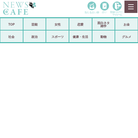
当たる占い師
占い
登録•
ログイン
マイルーム
面白ネタ
ホーム
TOP
芸能
女性
恋愛
お金
雑学
社会
政治
社会
政治
スポーツ
健康・生活
動物
グルメ
経済
海外
芸能
スポーツ
恋愛
ビックリ
コメントポスト
アリ／ナシ
リリース
ショップ
登録・ログイン/マイルーム