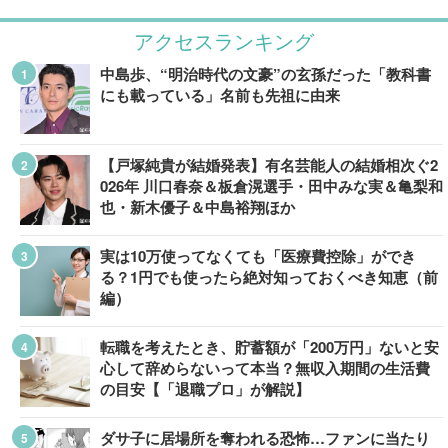
アクセスランキング
中島歩、“明治時代の文豪”の玄孫だった「教科書
にも載っている」名前も先祖に由来
【戸塚純貴が結婚発表】有名芸能人の結婚相次ぐ2
026年 川口春奈＆板倉滉選手・田中みな実＆亀梨和
也・新木優子＆中島裕翔ほか
実は10万使ってなくても「医療費控除」ができ
る？1円でも使ったら絶対知っておくべき知恵（前
編）
転職を考えたとき、貯蓄額が「200万円」ないと安
心して辞めらないって本当？無収入期間の生活費
の目安【「退職プロ」が解説】
ダサ子に居場所を奪われる恐怖…ファンに当たり