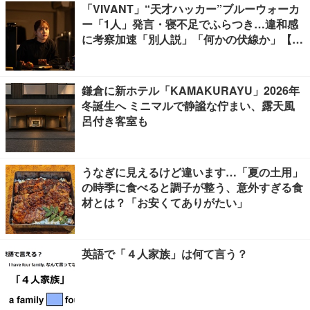
「VIVANT」“天才ハッカー”ブルーウォーカ
ー「1人」発言・寝不足でふらつき…違和感
に考察加速「別人説」「何かの伏線か」【ネ
タバレあり】
鎌倉に新ホテル「KAMAKURAYU」2026年
冬誕生へ ミニマルで静謐な佇まい、露天風
呂付き客室も
うなぎに見えるけど違います…「夏の土用」
の時季に食べると調子が整う、意外すぎる食
材とは？「お安くてありがたい」
英語で「４人家族」は何て言う？