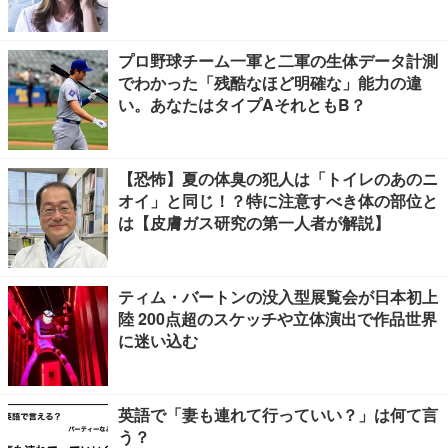
ュも始まって
プロ野球チーム一軍と二軍の生体データ計測
でわかった「残酷なほど明確な」能力の違
い。あなたはタイプAそれともB？
【恐怖】夏の体臭の犯人は「トイレのあのニ
オイ」と同じ！？特に注意すべき体の部位と
は【皮膚ガス研究の第一人者が解説】
ティム・バートンの没入型展覧会が日本初上
陸 200点超のスケッチや立体演出で作品世界
に迷い込む
英語で「妻も連れて行っていい？」は何て言
う？