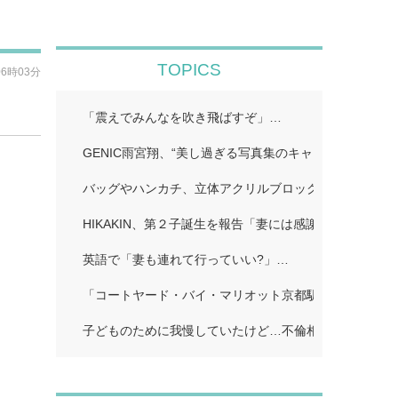
TOPICS
06時03分
「震えでみんなを吹き飛ばすぞ」…
GENIC雨宮翔、“美し過ぎる写真集のキャッチコピーに
バッグやハンカチ、立体アクリルブロックなど!…
HIKAKIN、第２子誕生を報告「妻には感謝しかありませ
英語で「妻も連れて行っていい?」…
「コートヤード・バイ・マリオット京都駅」…
子どものために我慢していたけど…不倫相手に「離婚し