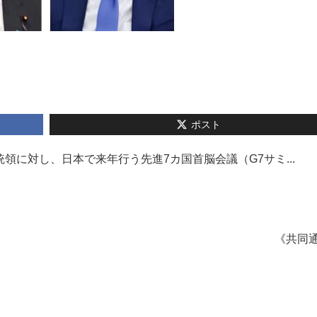
ポスト
領に対し、日本で来年行う先進7カ国首脳会議（G7サミ...
《共同