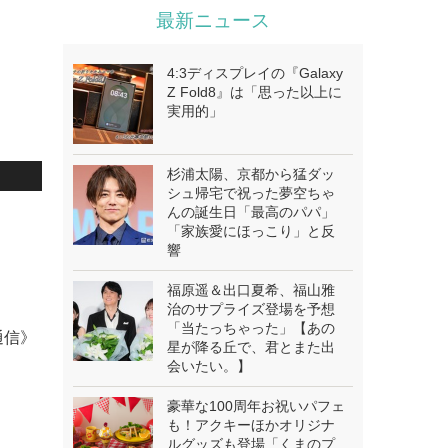
最新ニュース
4:3ディスプレイの『Galaxy
Z Fold8』は「思った以上に
実用的」
杉浦太陽、京都から猛ダッ
シュ帰宅で祝った夢空ちゃ
んの誕生日「最高のパパ」
「家族愛にほっこり」と反
響
福原遥＆出口夏希、福山雅
治のサプライズ登場を予想
「当たっちゃった」【あの
通信》
星が降る丘で、君とまた出
会いたい。】
豪華な100周年お祝いパフェ
も！アクキーほかオリジナ
ルグッズも登場「くまのプ