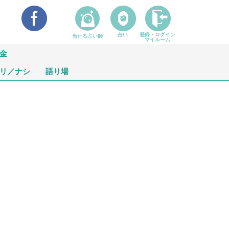
占い
登録・ログイン
当たる占い師
マイルーム
金
リ／ナシ
語り場