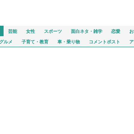
芸能
女性
スポーツ
面白ネタ・雑学
恋愛
お
グルメ
子育て・教育
車・乗り物
コメントポスト
ア