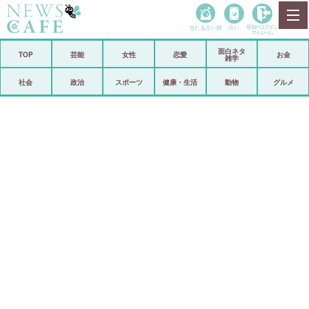
当たる占い師
占い
登録•
ログイン
マイルーム
面白ネタ
ホーム
TOP
芸能
女性
恋愛
お金
雑学
社会
政治
社会
政治
スポーツ
健康・生活
動物
グルメ
経済
海外
芸能
スポーツ
恋愛
ビックリ
コメントポスト
アリ／ナシ
リリース
ショップ
登録・ログイン/マイルーム