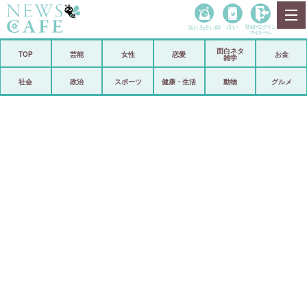
当たる占い師
占い
登録•
ログイン
マイルーム
面白ネタ
ホーム
TOP
芸能
女性
恋愛
お金
雑学
社会
政治
社会
政治
スポーツ
健康・生活
動物
グルメ
経済
海外
芸能
スポーツ
恋愛
ビックリ
コメントポスト
アリ／ナシ
リリース
ショップ
登録・ログイン/マイルーム