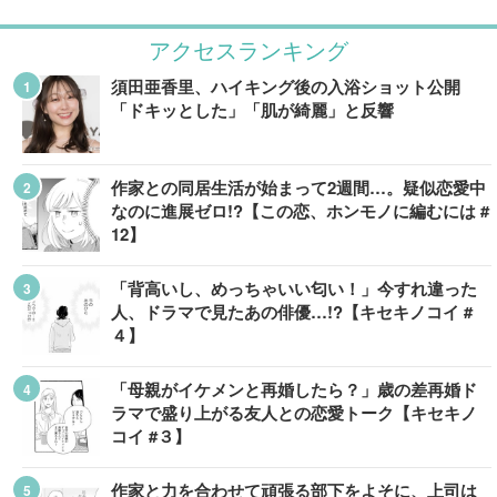
アクセスランキング
須田亜香里、ハイキング後の入浴ショット公開
「ドキッとした」「肌が綺麗」と反響
作家との同居生活が始まって2週間…。疑似恋愛中
なのに進展ゼロ!?【この恋、ホンモノに編むには #
12】
「背高いし、めっちゃいい匂い！」今すれ違った
人、ドラマで見たあの俳優…!?【キセキノコイ #
４】
「母親がイケメンと再婚したら？」歳の差再婚ド
ラマで盛り上がる友人との恋愛トーク【キセキノ
コイ #３】
作家と力を合わせて頑張る部下をよそに、上司は