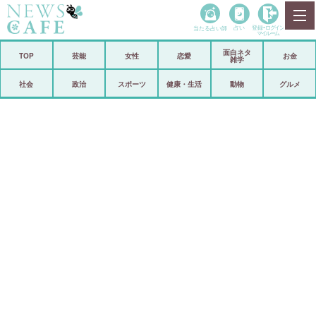
当たる占い師
占い
登録•
ログイン
マイルーム
面白ネタ
ホーム
TOP
芸能
女性
恋愛
お金
雑学
社会
政治
社会
政治
スポーツ
健康・生活
動物
グルメ
経済
海外
芸能
スポーツ
恋愛
ビックリ
コメントポスト
アリ／ナシ
リリース
ショップ
登録・ログイン/マイルーム