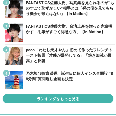
FANTASTICS佐藤大樹、写真集を見られるのが“も
のすごく恥ずかしい”相手とは「裸の僕を見てもら
う機会が最近はない」【In Motion】
FANTASTICS佐藤大樹、台湾土産を贈った先輩明
かす「毛筆がすごく得意な方」【In Motion】
peco「わたし天才やん」初めて作ったフレンチト
ースト披露「才能が爆発してる」「焼き加減が最
高」と反響
乃木坂46賀喜遥香、誕生日に個人インスタ開設 “8
8分間”質問返し企画も決定
ランキングをもっと見る