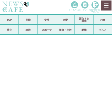
当たる占い師
占い
登録•
ログイン
マイルーム
面白ネタ
ホーム
TOP
芸能
女性
恋愛
お金
雑学
社会
政治
社会
政治
スポーツ
健康・生活
動物
グルメ
経済
海外
芸能
スポーツ
恋愛
ビックリ
コメントポスト
アリ／ナシ
リリース
ショップ
登録・ログイン/マイルーム