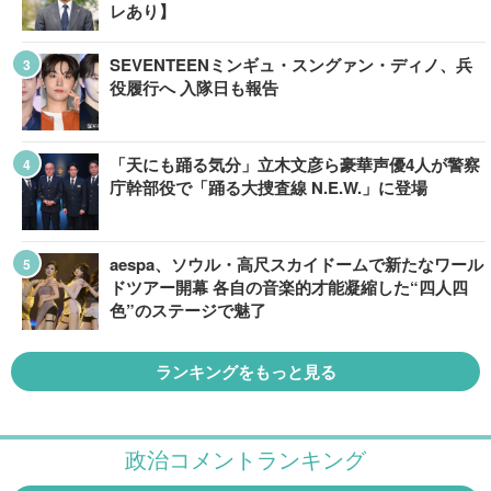
レあり】
SEVENTEENミンギュ・スングァン・ディノ、兵
役履行へ 入隊日も報告
「天にも踊る気分」立木文彦ら豪華声優4人が警察
庁幹部役で「踊る大捜査線 N.E.W.」に登場
aespa、ソウル・高尺スカイドームで新たなワール
ドツアー開幕 各自の音楽的才能凝縮した“四人四
色”のステージで魅了
ランキングをもっと見る